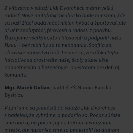
Z víťazstva v súťaži Lidl Dvorcheck máme veľkú
radosť. Nové multifunkčné ihrisko bude miestom, kde
sa naši žiaci budú môcť nielen hýbať a športovať, ale
aj učiť spolupráci, férovosti a radosti z pohybu.
Ďakujeme všetkým, ktorí hlasovali a podporili našu
školu – bez nich by sa to nepodarilo. Spojilo sa
obrovské množstvo ľudí. Tešíme sa, že vďaka tejto
iniciatíve sa prostredie našej školy stane ešte
podnetnejším a bezpečným priestorom pre deti aj
komunitu.
Mgr. Marek Golian
, riaditeľ ZŠ Narnia Banská
Bystrica
V júni sme sa prihlásili do súťaže Lidl Dvorcheck
s nádejou, že vyhráme, a podarilo sa. Počas súťaže
sme boli aj na prvom, aj na treťom nevíťaznom
mieste, ale nakoniec sme sa umiestnili na druhom