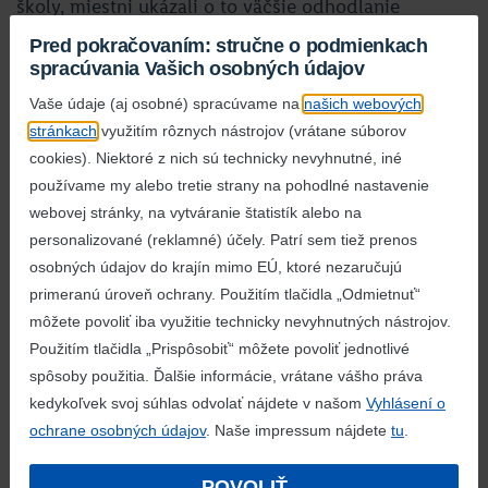
školy, miestni ukázali o to väčšie odhodlanie
a Tuchyňa zvíťazila s celkovým počtom takmer 185-
Pred pokračovaním: stručne o podmienkach
tisíc hlasov.
„Vďaka tejto výhre pribudne v areáli školy
spracúvania Vašich osobných údajov
nové multifunkčné ihrisko, ktoré budú môcť využívať
Vaše údaje (aj osobné) spracúvame na
našich webových
nielen žiaci školy, ale aj obyvatelia obce. Tento
stránkach
využitím rôznych nástrojov (vrátane súborov
úspech sa podaril vďaka silnej podpore komunity,
cookies). Niektoré z nich sú technicky nevyhnutné, iné
rodičov, priateľov školy, obyvateľov našej aj okolitých
používame my alebo tretie strany na pohodlné nastavenie
obcí. Keďže doposiaľ sme ihrisko nemali, veľmi sa
webovej stránky, na vytváranie štatistík alebo na
tešíme, že naše deti budú mať moderný priestor
personalizované (reklamné) účely. Patrí sem tiež prenos
na šport a pohyb. Ďakujeme Nadácii Lidl a všetkým,
osobných údajov do krajín mimo EÚ, ktoré nezaručujú
ktorí prispeli k tomuto krásnemu úspechu!,“
priblížila
primeranú úroveň ochrany. Použitím tlačidla „Odmietnuť“
Mgr. Adriana Michalcová, riaditeľka ZŠ Tuchyňa.
môžete povoliť iba využitie technicky nevyhnutných nástrojov.
Použitím tlačidla „Prispôsobiť“ môžete povoliť jednotlivé
Oj ostatné školy majú z víťazstva obrovskú radosť:
spôsoby použitia. Ďalšie informácie, vrátane vášho práva
Hlasovanie v súťaži Lidl Dvorček o multifunkčné
kedykoľvek svoj súhlas odvolať nájdete v našom
Vyhlásení o
ihrisko pre naše deti sa pre nás stalo
ochrane osobných údajov
. Naše impressum nájdete
tu
.
nezabudnuteľným zážitkom, ktorý si vyžadoval
spoluprácu, veľa vytrvalosti a trpezlivosti. Každý deň
POVOLIŤ