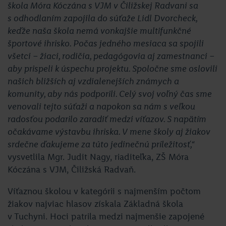
škola Móra Kóczána s VJM v Čiližskej Radvani sa
s odhodlaním zapojila do súťaže Lidl Dvorcheck,
keďže naša škola nemá vonkajšie multifunkčné
športové ihrisko. Počas jedného mesiaca sa spojili
všetci – žiaci, rodičia, pedagógovia aj zamestnanci –
aby prispeli k úspechu projektu. Spoločne sme oslovili
našich bližších aj vzdialenejších známych a
komunity, aby nás podporili. Celý svoj voľný čas sme
venovali tejto súťaži a napokon sa nám s veľkou
radosťou podarilo zaradiť medzi víťazov. S napätím
očakávame výstavbu ihriska. V mene školy aj žiakov
srdečne ďakujeme za túto jedinečnú príležitosť,“
vysvetlila Mgr. Judit Nagy, riaditeľka, ZŠ Móra
Kóczána s VJM, Čiližská Radvaň.
Víťaznou školou v kategórii s najmenším počtom
žiakov najviac hlasov získala Základná škola
v Tuchyni. Hoci patrila medzi najmenšie zapojené