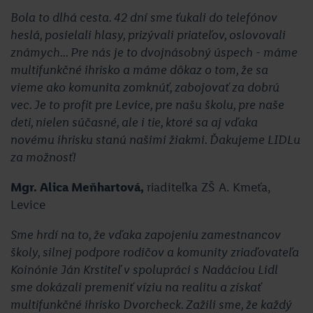
Bola to dlhá cesta. 42 dní sme ťukali do telefónov
heslá, posielali hlasy, prizývali priateľov, oslovovali
známych... Pre nás je to dvojnásobný úspech - máme
multifunkčné ihrisko a máme dôkaz o tom, že sa
vieme ako komunita zomknúť, zabojovať za dobrú
vec. Je to profit pre Levice, pre našu školu, pre naše
deti, nielen súčasné, ale i tie, ktoré sa aj vďaka
novému ihrisku stanú našimi žiakmi. Ďakujeme LIDLu
za možnosť!
Mgr. Alica Meňhartová,
riaditeľka ZŠ A. Kmeťa,
Levice
Sme hrdí na to, že vďaka zapojeniu zamestnancov
školy, silnej podpore rodičov a komunity zriaďovateľa
Koinónie Ján Krstiteľ v spolupráci s Nadáciou Lidl
sme dokázali premeniť víziu na realitu a získať
multifunkčné ihrisko Dvorcheck. Zažili sme, že každý