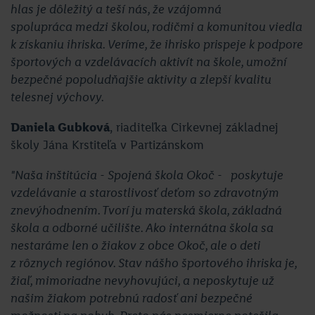
hlas je dôležitý a teší nás, že vzájomná
spolupráca medzi školou, rodičmi a komunitou viedla
k získaniu ihriska. Veríme, že ihrisko prispeje k podpore
športových a vzdelávacích aktivít na škole, umožní
bezpečné popoludňajšie aktivity a zlepší kvalitu
telesnej výchovy.
Daniela Gubková
, riaditeľka Cirkevnej základnej
školy Jána Krstiteľa v Partizánskom
"Naša inštitúcia - Spojená škola Okoč - poskytuje
vzdelávanie a starostlivosť deťom so zdravotným
znevýhodnením. Tvorí ju materská škola, základná
škola a odborné učilište. Ako internátna škola sa
nestaráme len o žiakov z obce Okoč, ale o deti
z rôznych regiónov. Stav nášho športového ihriska je,
žiaľ, mimoriadne nevyhovujúci, a neposkytuje už
našim žiakom potrebnú radosť ani bezpečné