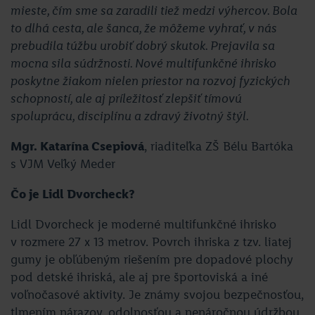
mieste, čím sme sa zaradili tiež medzi výhercov. Bola
to dlhá cesta, ale šanca, že môžeme vyhrať, v nás
prebudila túžbu urobiť dobrý skutok. Prejavila sa
mocna sila súdržnosti. Nové multifunkčné ihrisko
poskytne žiakom nielen priestor na rozvoj fyzických
schopností, ale aj príležitosť zlepšiť tímovú
spoluprácu, disciplínu a zdravý životný štýl.
Mgr. Katarína Csepiová
, riaditeľka ZŠ Bélu Bartóka
s VJM Veľký Meder
Čo je Lidl Dvorcheck?
Lidl Dvorcheck je moderné multifunkčné ihrisko
v rozmere 27 x 13 metrov. Povrch ihriska z tzv. liatej
gumy je obľúbeným riešením pre dopadové plochy
pod detské ihriská, ale aj pre športoviská a iné
voľnočasové aktivity. Je známy svojou bezpečnosťou,
tlmením nárazov, odolnosťou a nenáročnou údržbou.