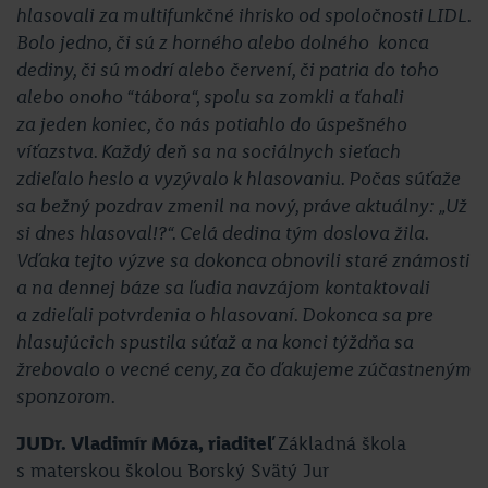
hlasovali za multifunkčné ihrisko od spoločnosti LIDL.
Bolo jedno, či sú z horného alebo dolného konca
dediny, či sú modrí alebo červení, či patria do toho
alebo onoho “tábora“, spolu sa zomkli a ťahali
za jeden koniec, čo nás potiahlo do úspešného
víťazstva. Každý deň sa na sociálnych sieťach
zdieľalo heslo a vyzývalo k hlasovaniu. Počas súťaže
sa bežný pozdrav zmenil na nový, práve aktuálny: „Už
si dnes hlasoval!?“. Celá dedina tým doslova žila.
Vďaka tejto výzve sa dokonca obnovili staré známosti
a na dennej báze sa ľudia navzájom kontaktovali
a zdieľali potvrdenia o hlasovaní. Dokonca sa pre
hlasujúcich spustila súťaž a na konci týždňa sa
žrebovalo o vecné ceny, za čo ďakujeme zúčastneným
sponzorom.
JUDr. Vladimír Móza, riaditeľ
Základná škola
s materskou školou Borský Svätý Jur