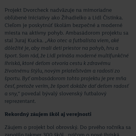
Projekt Dvorcheck nadväzuje na mimoriadne
obľúbené iniciatívy ako Žihadielko a Lidl Čistinka.
Cieľom je poskytnúť školám bezpečné a moderné
miesta na aktívny pohyb. Ambasádorom projektu sa
stal Juraj Kucka.
„Ako otec a futbalista viem, aké
dôležité je, aby mali deti priestor na pohyb, hru a
šport. Som rád, že Lidl prináša moderné multifunkčné
ihriská, ktoré deťom otvoria cestu k zdravému
životnému štýlu, novým priateľstvám a radosti zo
športu. Byť ambasádorom tohto projektu je pre mňa
česť, pretože verím, že šport dokáže dať deťom radosť
a sny,
“ povedal bývalý slovenský futbalový
reprezentant.
Rekordný záujem škôl aj verejnosti
Záujem o projekt bol obrovský. Do prvého ročníka sa
zapojilo takmer 300 škôl , pričom o nové ihriská