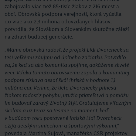
zabojovalo viac než 85-tisíc žiakov z 216 miest a
obcí. Obrovská podpora verejnosti, ktorá vyústila
do viac ako 2,3 milióna odovzdaných hlasov,
potvrdila, že Slovákom a Slovenkám skutočne záleží
na zdraví budúcej generácie.
„Máme obrovskú radosť, že projekt Lidl Dvorcheck sa
teší veľkému záujmu od úplného začiatku. Potvrdilo
sa, že keď sa ako komunita spojíme, dokážeme skvelé
veci. Vďaka tomuto obrovskému zápalu a komunitnej
podpore získava desať škôl ihriská v hodnote 1,1
milióna eur. Veríme, že tieto Dvorchecky prinesú
žiakom radosť z pohybu, utužia priateľstvá a pomôžu
im budovať zdravý životný štýl. Gratulujeme víťazným
školám a už teraz sa tešíme na moment, keď
v budúcom roku postavené ihriská Lidl Dvorcheck
ožijú detským smiechom a športovými výkonmi,“
povedala Martina Sujová, manažérka CSR projektov