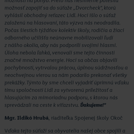
možnosti na pohyb. Preto nás nesmierne potešila
možnosť zapojiť sa do súťaže „Dvorcheck“, ktorú
vyhlásil obchodný reťazec Lidl. Hoci išlo o súťaž
založenú na hlasovaní, táto výzva nás neodradila.
Počas šiestich týždňov kolektív školy, rodičia a žiaci
odborného učilišťa neúnavne mobilizovali ľudí
z nášho okolia, aby nás podporili svojimi hlasmi.
Úloha nebola ľahká, venovali sme tejto činnosti
značné množstvo energie. Hoci sa občas objavili
pochybnosti, vytrvalou prácou, úplnou súdržnosťou a
neochvejnou vierou sa nám podarilo prekonať všetky
prekážky. Týmto by sme chceli vyjadriť úprimnú vďaku
tímu spoločnosti Lidl za vytvorenú príležitosť a
hlasujúcim za mimoriadnu podporu, s ktorou nás
sprevádzali na ceste k víťazstvu.
Ďakujeme!"
Mgr. Ildikó Hrubá
, riaditeľka Spojenej školy Okoč
V
ďaka tejto súťaži sa obyvatelia našej obce spojili a