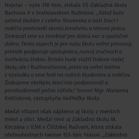
Najviac – vyše 318-tisíc, získala SŠ-Základná škola
Bachova 4 v bratislavskom Ružinove.
„Súťaž bola
určená školám z celého Slovenska a naši žiaci i
rodičia predviedli skvelú kreativitu a tímovú prácu.
Dokázali sme sa zomknúť pre dobrú vec a spoločné
dobro. Tento úspech je pre našu školu veľmi prínosný,
pretože podporuje spoluprácu, rozvoj zručností a
motiváciu žiakov. Ihrisko bude slúžiť žiakom našej
školy, ale i Ružinovčanom, preto sa veľmi tešíme
z výsledku a sme hrdí na našich študentov a rodičov.
Ďakujeme všetkým, ktorí nás podporovali a
povzbudzovali počas súťaže,“
hovorí Mgr. Marianna
Koščušová, zástupkyňa riaditeľky školy.
Medzi víťazmi však nájdeme aj školy z menších
miest a obcí. Medzi nimi aj Základnú školu M.
Kóczána s VJM v Čiližskej Radvani, ktorá získala
obdivuhodných takmer 153-tisíc hlasov.
„Základná