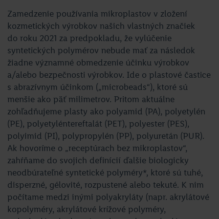
Zamedzenie používania mikroplastov v zložení
kozmetických výrobkov našich vlastných značiek
do roku 2021 za predpokladu, že vylúčenie
syntetických polymérov nebude mať za následok
žiadne významné obmedzenie účinku výrobkov
a/alebo bezpečnosti výrobkov. Ide o plastové častice
s abrazívnym účinkom („microbeads“), ktoré sú
menšie ako päť milimetrov. Pritom aktuálne
zohľadňujeme plasty ako polyamid (PA), polyetylén
(PE), polyetyléntereftalát (PET), polyester (PES),
polyimid (PI), polypropylén (PP), polyuretán (PUR).
Ak hovoríme o „receptúrach bez mikroplastov“,
zahŕňame do svojich definícií ďalšie biologicky
neodbúrateľné syntetické polyméry*, ktoré sú tuhé,
disperzné, gélovité, rozpustené alebo tekuté. K nim
počítame medzi inými polyakryláty (napr. akrylátové
kopolyméry, akrylátové krížové polyméry,