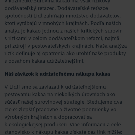
v kozmetike.Surovina kakao má však rizikový
dodávateľský reťazec. Dodávateľské reťazce
spoločnosti Lidl zahŕňajú množstvo dodávateľov,
ktorí vyrábajú v mnohých krajinách. Podľa našich
analýz je kakao jednou z našich kritických surovín
s rizikami v celom dodávateľskom reťazci, najmä
pri zdroji v pestovateľských krajinách. Naša analýza
rizík definuje aj opatrenia ako urobiť naše produkty
s obsahom kakaa udržateľnejšími.
Náš záväzok k udržateľnému nákupu kakaa
V Lidli sme sa zaviazali k udržateľnejšiemu
pestovaniu kakaa na niekoľkých úrovniach ako
súčasť našej surovinovej stratégie. Sledujeme dva
ciele: zlepšiť pracovné a životné podmienky vo
výrobných krajinách a dopracovať sa
k ekologickejšej produkcii. Viac informácií a celé
stanovisko k nákupu kakaa získate cez link nižšie: