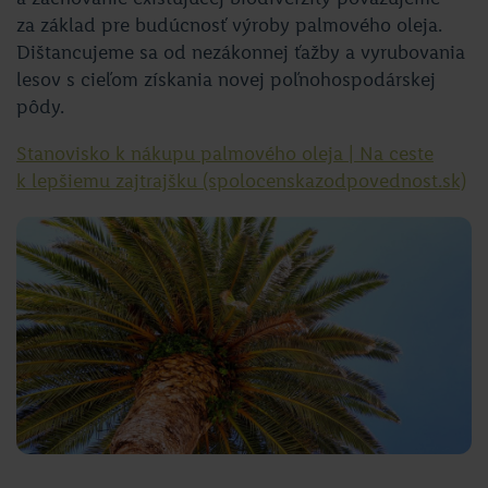
za základ pre budúcnosť výroby palmového oleja.
Dištancujeme sa od nezákonnej ťažby a vyrubovania
lesov s cieľom získania novej poľnohospodárskej
pôdy.
Stanovisko k nákupu palmového oleja | Na ceste
k lepšiemu zajtrajšku (spolocenskazodpovednost.sk)