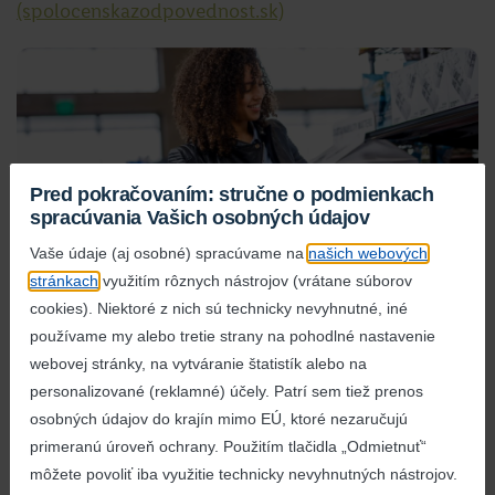
(spolocenskazodpovednost.sk)
Pred pokračovaním: stručne o podmienkach
spracúvania Vašich osobných údajov
Vaše údaje (aj osobné) spracúvame na
našich webových
stránkach
využitím rôznych nástrojov (vrátane súborov
cookies). Niektoré z nich sú technicky nevyhnutné, iné
Stanovisko k nákupu kávy
používame my alebo tretie strany na pohodlné nastavenie
webovej stránky, na vytváranie štatistík alebo na
personalizované (reklamné) účely. Patrí sem tiež prenos
Už roky sa angažujeme za udržateľné pestovanie
osobných údajov do krajín mimo EÚ, ktoré nezaručujú
kávy. Prispieva k tomu naša spolupráca
primeranú úroveň ochrany. Použitím tlačidla „Odmietnuť“
s medzinárodne uznávanými certifikačnými
môžete povoliť iba využitie technicky nevyhnutných nástrojov.
organizáciami. Vďaka nim máme záruku, že sa