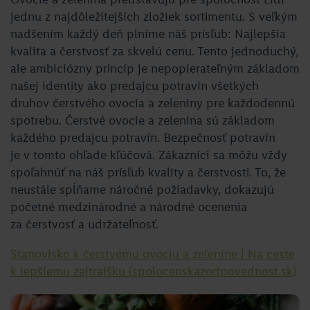
jednu z najdôležitejších zložiek sortimentu. S veľkým
nadšením každý deň plníme náš prísľub: Najlepšia
kvalita a čerstvosť za skvelú cenu. Tento jednoduchý,
ale ambiciózny princíp je nepopierateľným základom
našej identity ako predajcu potravín všetkých
druhov čerstvého ovocia a zeleniny pre každodennú
spotrebu. Čerstvé ovocie a zelenina sú základom
každého predajcu potravín. Bezpečnosť potravín
je v tomto ohľade kľúčová. Zákazníci sa môžu vždy
spoľahnúť na náš prísľub kvality a čerstvosti. To, že
neustále spĺňame náročné požiadavky, dokazujú
početné medzinárodné a národné ocenenia
za čerstvosť a udržateľnosť.
Stanovisko k čerstvému ovociu a zelenine | Na ceste
k lepšiemu zajtrajšku (spolocenskazodpovednost.sk)