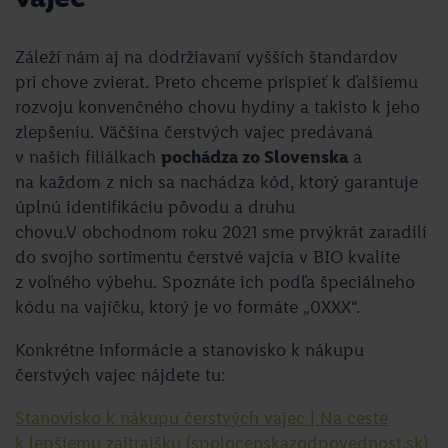
Záleží nám aj na dodržiavaní vyšších štandardov
pri chove zvierat. Preto chceme prispieť k ďalšiemu
rozvoju konvenčného chovu hydiny a takisto k jeho
zlepšeniu. Väčšina čerstvých vajec predávaná
v našich filiálkach
pochádza zo Slovenska
a
na každom z nich sa nachádza kód, ktorý garantuje
úplnú identifikáciu pôvodu a druhu
chovu.V obchodnom roku 2021 sme prvýkrát zaradili
do svojho sortimentu čerstvé vajcia v BIO kvalite
z voľného výbehu. Spoznáte ich podľa špeciálneho
kódu na vajíčku, ktorý je vo formáte „0XXX“.
Konkrétne informácie a stanovisko k nákupu
čerstvých vajec nájdete tu:
Stanovisko k nákupu čerstvých vajec | Na ceste
k lepšiemu zajtrajšku (spolocenskazodpovednost.sk)