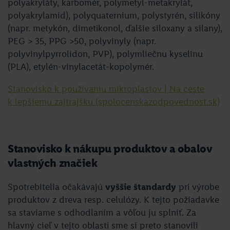
polyakryláty, karbomér, polymetyl-metakrylát,
polyakrylamid), polyquaternium, polystyrén, silikóny
(napr. metykón, dimetikonol, ďalšie siloxany a silany),
PEG > 35, PPG >50, polyvinyly (napr.
polyvinylpyrrolidon, PVP), polymliečnu kyselinu
(PLA), etylén-vinylacetát-kopolymér.
Stanovisko k používaniu mikroplastov | Na ceste
k lepšiemu zajtrajšku (spolocenskazodpovednost.sk)
Stanovisko k nákupu produktov a obalov
vlastných značiek
Spotrebitelia očakávajú
vyššie štandardy
pri výrobe
produktov z dreva resp. celulózy. K tejto požiadavke
sa staviame s odhodlaním a vôľou ju splniť. Za
hlavný cieľ v tejto oblasti sme si preto stanovili