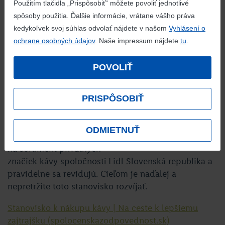
Použitím tlačidla „Prispôsobiť“ môžete povoliť jednotlivé
pri pestovaní kávy dodržujú predpísané štandardy.
spôsoby použitia. Ďalšie informácie, vrátane vášho práva
Keďže naši obchodní partneri pri výrobe káv našich
kedykoľvek svoj súhlas odvolať nájdete v našom
Vyhlásení o
privátnych značiek odoberajú kávu prevažne
ochrane osobných údajov
. Naše impressum nájdete
tu
.
z plantáží v Strednej a Južnej Amerike, spätná
dosledovateľnosť našich certifikovaných produktov
POVOLIŤ
je kedykoľvek možná.Chceme prispieť
k ekologickejšiemu a spoločensky
zodpovednejšiemu hospodáreniu s pôdou. Aby sme
PRISPÔSOBIŤ
to dosiahli, stanovili sme si v tomto dokumente
zásady pre nákup kávy, sformulovali ciele a určili
ODMIETNUŤ
konkrétne opatrenia. Tieto zásady sa vzťahujú
na sortiment privátnych
značiek kávy spoločnosti Lidl Slovenská republika a
pravidelne sa revidujú. Cieľom je naďalej a
nepretržite toto stanovisko rozvíjať.
Stanovisko k nákupu kávy | Na ceste k lepšiemu
zajtrajšku (spolocenskazodpovednost.sk)