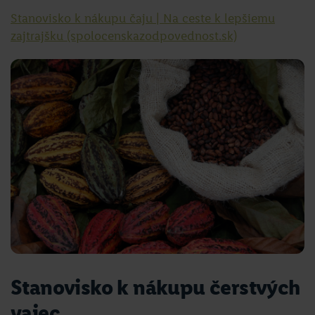
Stanovisko k nákupu čaju | Na ceste k lepšiemu
zajtrajšku (spolocenskazodpovednost.sk)
Stanovisko k nákupu čerstvých
vajec