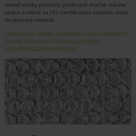
zmeniť všetky produkty privátnych značiek vrátane
obalov a etikiet na FSC-certifikovanú surovinu alebo
recyklovaný materiál.
Stanovisko k nákupu produktov a obalov vlastných
značiek | Na ceste k lepšiemu zajtrajšku
(spolocenskazodpovednost.sk)