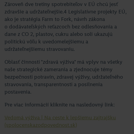
Zároveň dve tretiny spotrebiteľov v EÚ chcú jesť
zdravšie a udržateľnejšie.4 Legislatívne projekty EÚ,
ako je stratégia Farm to Fork, návrh zákona
o dodávateľských reťazcoch bez odlesňovania a
dane z CO 2, plastov, cukru alebo soli ukazujú
politickú vôľu k uvedomelejšiemu a
udržateľnejšiemu stravovaniu.
Oblasť činnosti "zdravá výživa" má vplyv na všetky
naše strategické zamerania a zjednocuje témy
bezpečnosti potravín, zdravej výživy, udržateľného
stravovania, transparentnosti a posilnenia
postavenia.
Pre viac informácií kliknite na nasledovný link:
Vedomá výživa | Na ceste k lepšiemu zajtrajšku
(spolocenskazodpovednost.sk)