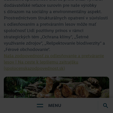
dodávateľské reťazce surovín pre naše výrobky
s dôrazom na sociálny a environmentálny aspekt.
Prostredníctvom štrukturálnych opatrení v súvislosti
s odlesňovaním a pretváraním lesov môže mať
spoločnosť Lidl pozitívny prínos v rámci
strategických tém „Ochrana klímy“, „Šetrné
využívanie zdrojov“, „Rešpektovanie biodiverzity“ a
„Férové obchodovanie“.
Naša zodpovednosť za odlesňovanie a pretváranie
lesov | Na ceste k lepšiemu zajtrajšku
(spolocenskazodpovednost.sk)
MENU