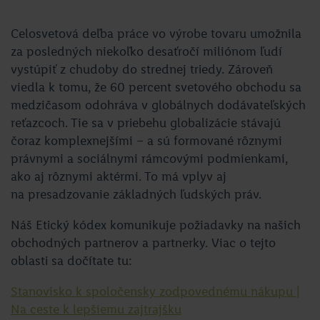
Celosvetová deľba práce vo výrobe tovaru umožnila
za posledných niekoľko desaťročí miliónom ľudí
vystúpiť z chudoby do strednej triedy. Zároveň
viedla k tomu, že 60 percent svetového obchodu sa
medzičasom odohráva v globálnych dodávateľských
reťazcoch. Tie sa v priebehu globalizácie stávajú
čoraz komplexnejšími – a sú formované rôznymi
právnymi a sociálnymi rámcovými podmienkami,
ako aj rôznymi aktérmi. To má vplyv aj
na presadzovanie základných ľudských práv.
Náš Etický kódex komunikuje požiadavky na našich
obchodných partnerov a partnerky. Viac o tejto
oblasti sa dočítate tu:
Stanovisko k spoločensky zodpovednému nákupu |
Na ceste k lepšiemu zajtrajšku