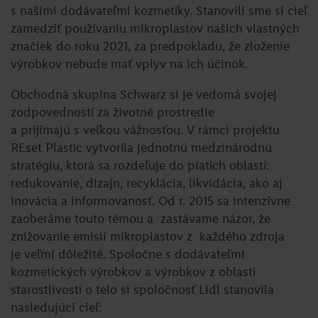
s našimi dodávateľmi kozmetiky. Stanovili sme si cieľ
zamedziť používaniu mikroplastov našich vlastných
značiek do roku 2021, za predpokladu, že zloženie
výrobkov nebude mať vplyv na ich účinok.
Obchodná skupina Schwarz si je vedomá svojej
zodpovednosti za životné prostredie
a prĳímajú s veľkou vážnosťou. V rámci projektu
REset Plastic vytvorila jednotnú medzinárodnú
stratégiu, ktorá sa rozdeľuje do piatich oblastí:
redukovanie, dizajn, recyklácia, likvidácia, ako aj
inovácia a informovanosť. Od r. 2015 sa intenzívne
zaoberáme touto témou a zastávame názor, že
znižovanie emisií mikroplastov z každého zdroja
je veľmi dôležité. Spoločne s dodávateľmi
kozmetických výrobkov a výrobkov z oblasti
starostlivosti o telo si spoločnosť Lidl stanovila
nasledujúci cieľ: