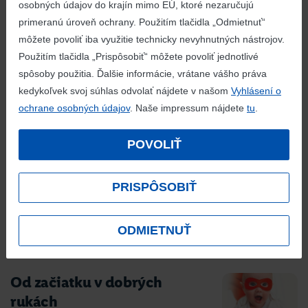
nosa chcú priniesť deťom a seniorom stovky hodín
osobných údajov do krajín mimo EÚ, ktoré nezaručujú
radosti.
primeranú úroveň ochrany. Použitím tlačidla „Odmietnuť“
môžete povoliť iba využitie technicky nevyhnutných nástrojov.
detail aktivity
Použitím tlačidla „Prispôsobiť“ môžete povoliť jednotlivé
spôsoby použitia. Ďalšie informácie, vrátane vášho práva
kedykoľvek svoj súhlas odvolať nájdete v našom
Vyhlásení o
ochrane osobných údajov
. Naše impressum nájdete
tu
.
Podpora základných škôl
V prvý deň každej novootvorenej
POVOLIŤ
prevádzky venujeme 1 euro
za každý nákup v hodnote aspoň 10 eur, na podporu
PRISPÔSOBIŤ
blízkych základných alebo spojených škôl.
detail aktivity
ODMIETNUŤ
Od začiatku v dobrých
rukách