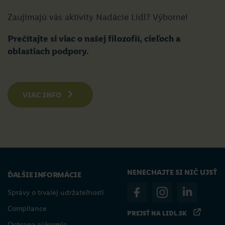
Zaujímajú vás aktivity Nadácie Lidl? Výborne!
Prečítajte si viac o našej filozofií, cieľoch a
oblastiach podpory.
VIAC INFO
NENECHAJTE SI NIČ UJSŤ
ĎALŠIE INFORMÁCIE
Správy o trvalej udržateľnosti
Compliance
PREJSŤ NA LIDL.SK
Ochrana súkromia