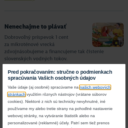
Nenechajme to plávať
Dobrovoľný príspevok 1 cent
za mikroténové vrecká
zdvojnásobujeme a financujeme tak čistenie
slovenských vodných tokov.
detail aktivity
Pred pokračovaním: stručne o podmienkach
spracúvania Vašich osobných údajov
Vaše údaje (aj osobné) spracúvame na
našich webových
stránkach
využitím rôznych nástrojov (vrátane súborov
ČERVENÝ NOS
cookies). Niektoré z nich sú technicky nevyhnutné, iné
Clowndoctors.
používame my alebo tretie strany na pohodlné nastavenie
Nasaďme si červené nosy a poďme
webovej stránky, na vytváranie štatistík alebo na
sa spolu smiať Lidl a zdravotní klauni z Červeného
personalizované (reklamné) účely. Patrí sem tiež prenos