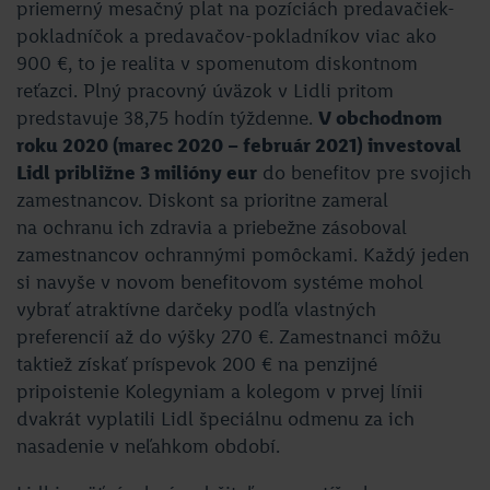
priemerný mesačný plat na pozíciách predavačiek-
pokladníčok a predavačov-pokladníkov viac ako
900 €, to je realita v spomenutom diskontnom
reťazci. Plný pracovný úväzok v Lidli pritom
predstavuje 38,75 hodín týždenne.
V obchodnom
roku 2020 (marec 2020 – február 2021) investoval
Lidl približne 3 milióny eur
do benefitov pre svojich
zamestnancov. Diskont sa prioritne zameral
na ochranu ich zdravia a priebežne zásoboval
zamestnancov ochrannými pomôckami. Každý jeden
si navyše v novom benefitovom systéme mohol
vybrať atraktívne darčeky podľa vlastných
preferencií až do výšky 270 €. Zamestnanci môžu
taktiež získať príspevok 200 € na penzijné
pripoistenie Kolegyniam a kolegom v prvej línii
dvakrát vyplatili Lidl špeciálnu odmenu za ich
nasadenie v neľahkom období.