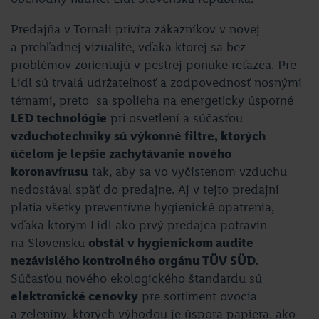
Predajňa v Tornali privíta zákazníkov v novej
a prehľadnej vizualite, vďaka ktorej sa bez
problémov zorientujú v pestrej ponuke reťazca. Pre
Lidl sú trvalá udržateľnosť a zodpovednosť nosnými
témami, preto sa spolieha na energeticky úsporné
LED technológie
pri osvetlení a súčasťou
vzduchotechniky sú výkonné filtre, ktorých
účelom je lepšie zachytávanie nového
koronavírusu
tak, aby sa vo vyčistenom vzduchu
nedostával späť do predajne. Aj v tejto predajni
platia všetky preventívne hygienické opatrenia,
vďaka ktorým Lidl ako prvý predajca potravín
na Slovensku
obstál v hygienickom audite
nezávislého kontrolného orgánu TÜV SÜD.
Súčasťou nového ekologického štandardu sú
elektronické cenovky
pre sortiment ovocia
a zeleniny, ktorých výhodou je úspora papiera, ako