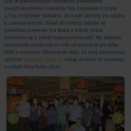
Lidl je päťnásobným držiteľom prestížneho
medzinárodného ocenenia Top Employer Europe
a Top Employer Slovakia. Za svoje aktivity vo vzťahu
k zamestnancom získal obchodný reťazec aj
prestížne ocenenie Via Bona a trikrát získal
prvenstvo aj v súťaži najzamestnávateľ. Na základe
hlasovania verejnosti sa Lidl už osemkrát po sebe
tešil z ocenenia Obchodník roka. Za svoj internetový
obchod
www.lidl-shop.sk
získal diskont tri ocenenia
v súťaži ShopRoku 2020.