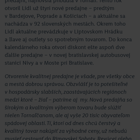
predajní, najnovšia pribudla v Tornali. Tento rok
otvoril Lidl už štyri nové predajne – predtým
v Bardejove, Poprade a Košiciach – a aktuálne sa
nachádza v 92 slovenských mestách. Okrem toho
Lidl aktuálne prevádzkuje v Liptovskom Hrádku
a Ilave aj outlety so spotrebným tovarom. Do konca
kalendárneho roka otvorí diskont ešte aspoň dve
ďalšie predajne – v novej bratislavskej autobusovej
stanici Nivy a v Moste pri Bratislave.
Otvorenie kvalitnej predajne je všade, pre všetky obce
a mestá dobrou správou. Obzvlášť je to potešiteľné
v hospodársky slabších, zaostávajúcich regiónoch
medzi ktoré – žiaľ – patríme aj my. Nová predajňa so
širokým a kvalitným výberom tovaru bude slúžiť
nielen Tornaľčanom, ale aj vyše 20 tisíc obyvateľom
spádovej oblasti. Tí, ktorí od dnes chcú čerstvý a
kvalitný tovar nakúpiť za výhodné ceny, už nebudú
musieť cestovať do Rimavskej Soboty, Revúcej alebo