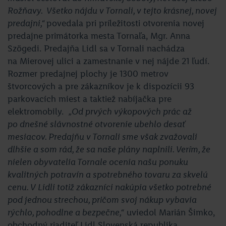
Rožňavy. Všetko nájdu v Tornali, v tejto krásnej, novej
predajni,“
povedala pri príležitosti otvorenia novej
predajne primátorka mesta Tornaľa, Mgr. Anna
Szögedi. Predajňa Lidl sa v Tornali nachádza
na Mierovej ulici a zamestnanie v nej nájde 21 ľudí.
Rozmer predajnej plochy je 1300 metrov
štvorcových a pre zákazníkov je k dispozícii 93
parkovacích miest a taktiež nabíjačka pre
elektromobily.
„Od prvých výkopových prác až
po dnešné slávnostné otvorenie ubehlo desať
mesiacov. Predajňu v Tornali sme však zvažovali
dlhšie a som rád, že sa naše plány naplnili. Verím, že
nielen obyvatelia Tornale ocenia našu ponuku
kvalitných potravín a spotrebného tovaru za skvelú
cenu. V Lidli totiž zákazníci nakúpia všetko potrebné
pod jednou strechou, pričom svoj nákup vybavia
rýchlo, pohodlne a bezpečne,“
uviedol Marián Šimko,
obchodný riaditeľ Lidl Slovenská republika.