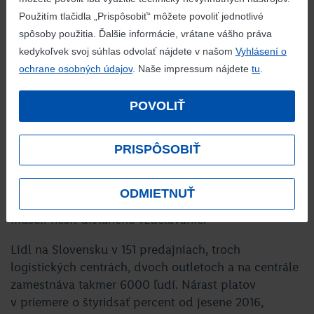
pre deti a rodiny „DOMINIKA“
. Zákazníci taktiež
Použitím tlačidla „Prispôsobiť“ môžete povoliť jednotlivé
môžu pomôcť vyčistiť slovenské rieky a vodné
spôsoby použitia. Ďalšie informácie, vrátane vášho práva
nádrže od plastov v rámci projektu
Nenechajme to
kedykoľvek svoj súhlas odvolať nájdete v našom
Vyhlásení o
plávať
. Pri príležitosti otvorenia novej predajne Lidl
ochrane osobných údajov
. Naše impressum nájdete
tu
.
tradične podporuje žiakov blízkych základných škôl.
V Tornali ide o Základnú školu Ferenca Kazinczyho
POVOLIŤ
a Základnú školu Pavla Jozefa Šafárika. Výšku
podpory v rámci projektu
Vás nákup = Veľká pomoc
môžu ovplyvniť priamo zákazníci – diskont venuje
PRISPÔSOBIŤ
1 € na nákup IT vybavenia pre školy za každý nákup
v hodnote aspoň 10 €. Lidl takto reaguje
ODMIETNUŤ
na požiadavky škôl, ktoré v predošlých mesiacoch
museli riešiť dištančné vzdelávanie.
Lidl na Slovensku v 151 predajniach, troch
logistických centrách, dvoch outletoch a na centrále
zamestnáva takmer 6000 ľudí. Nárast platov
v priemere o štyridsať percent od jesene 2016,