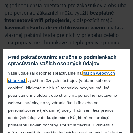
aj jednoduchšia orientácia pre zákazníkov a obsluha
pre personál. Zákazníci môžu využiť
bezplatné
internetové wifi pripojenie
, k dispozícii majú
kávomat s Fairtrade certifikovanou kávou
a vďaka
vlastnej pekárni bude pre nich v priebehu celého
dňa pripravené chrumkavé a teplé pečivo priamo
z pece.
Pred pokračovaním: stručne o podmienkach
V Tornali, rovnako ako v ostatných 150 predajniach,
spracúvania Vašich osobných údajov
sa zákazníci môžu zapojiť do komunitných projektov
Vaše údaje (aj osobné) spracúvame na
našich webových
organizovaných Lidlom. Za každú predanú fľašu
stránkach
využitím rôznych nástrojov (vrátane súborov
minerálnej vody Saguaro venuje diskont jeden cent
cookies). Niektoré z nich sú technicky nevyhnutné, iné
na kúpu a
výsadbu stromčekov v Tatrách
, za každé
používame my alebo tretie strany na pohodlné nastavenie
predané balenie plienok zase putuje 10 centov
webovej stránky, na vytváranie štatistík alebo na
na pomoc vážne chorým deťom vo veku do 3 rokov
personalizované (reklamné) účely. Patrí sem tiež prenos
v rámci iniciatívy
Od začiatku v dobrých rukách
.
osobných údajov do krajín mimo EÚ, ktoré nezaručujú
Zákazníci môžu taktiež podporiť dlhodobú
primeranú úroveň ochrany. Použitím tlačidla „Odmietnuť“
potravinovú zbierku
Podeľ sa a pomôž pre centrum
môžete povoliť iba využitie technicky nevyhnutných nástrojov.