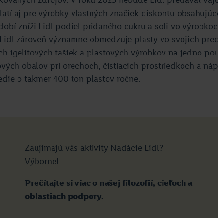
atí aj pre výrobky vlastných značiek diskontu obsahujúce
í zníži Lidl podiel pridaného cukru a soli vo výrobkoc
 Lidl zároveň významne obmedzuje plasty vo svojich pre
ch igelitových tašiek a plastových výrobkov na jedno použ
vých obalov pri orechoch, čistiacich prostriedkoch a n
redie o takmer 400 ton plastov ročne.
Zaujímajú vás aktivity Nadácie Lidl?
Výborne!
Prečítajte si viac o našej filozofií, cieľoch a
oblastiach podpory.