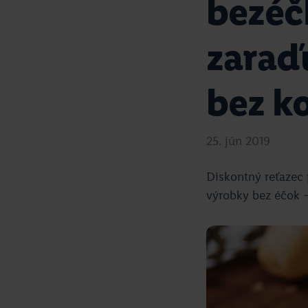
bezéč
zaraď
bez k
25. jún 2019
Diskontný reťazec 
výrobky bez éčok 