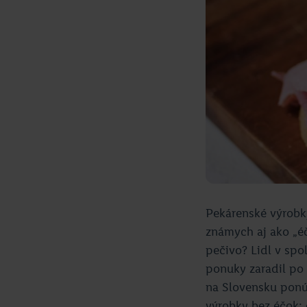
Pekárenské výrobk
známych aj ako „éč
pečivo? Lidl v spo
ponuky zaradil po
na Slovensku ponúk
výrobky bez éčok: 