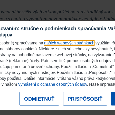
vedení bezéčkových rožkov prišiel na rad i tradičný konz
vo a s chuťou vyvinutom novom produkte nenájdete žiadn
nazývané éčka. Vďaka technológii výroby je tento chlieb 
čovaním: stručne o podmienkach spracúvania Va
o jedinečnosť dopĺňa chuť rasce.“
dajov
j osobné) spracúvame na
našich webových stránkach
využitím r
ane súborov cookies). Niektoré z nich sú technicky nevyhnutné,
 (konateľka pekárne Nela):
 strany na pohodlné nastavenie webovej stránky, na vytváranie št
vané (reklamné) účely. Patrí sem tiež prenos osobných údajov d
učujú primeranú úroveň ochrany. Použitím tlačidla „Odmietnuť“
 znamená veľmi veľa, treba ho robiť s úctou a láskou. Nap
chnicky nevyhnutných nástrojov. Použitím tlačidla „Prispôsobiť“ 
e pripomínať vôňu a chuť domáceho chleba ako od našic
oby použitia. Ďalšie informácie, vrátane vášho práva kedykoľve
menie. Naše staré mamy piekli v dávnych časoch chlieb z p
e v našom
Vyhlásení o ochrane osobných údajov
. Naše impres
idania emulgátorov. Takýto chlieb chutil, vyživoval, chráni
ODMIETNUŤ
PRISPÔSOBIŤ