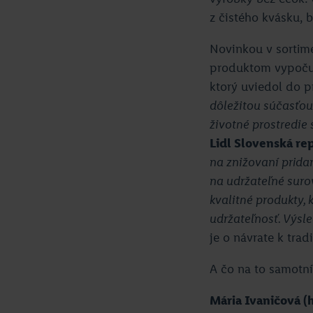
z čistého kvásku, 
Novinkou v sortime
produktom vypočul
ktorý uviedol do 
dôležitou súčasťou
životné prostredie
Lidl Slovenská re
na znižovaní prida
na udržateľné sur
kvalitné produkty, 
udržateľnosť. Výsl
je o návrate k trad
A čo na to samotní
Mária Ivaničová 