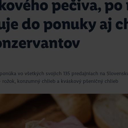
kového pečiva, po 
uje do ponuky aj c
onzervantov
ponúka vo všetkých svojich 135 predajniach na Slovensku
– rožok, konzumný chlieb a kváskový pšeničný chlieb