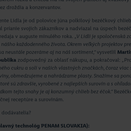
bez droždia a konzervantov.
nte Lidla je od polovice júna polkilový bezéčkový chlie
 prianie svojich zákazníkov a nadviazal na úspech bezé
predaja v auguste minulého roka.
„V Lidli je spoločenská 
 nášho každodenného života. Okrem veľkých projektov pre
 sa neustále pozeráme aj na náš sortiment,“
vysvetlil
Marti
publika
zodpovedný za oblasť nákupu, a pokračoval:
„Pr
ného cukru a soli v našich vlastných značkách, čoraz viac
oviny, obmedzujeme a nahrádzame plasty. Snažíme sa pon
ktoré sú zdravšie, vyrobené z najlepších surovín a s ohľad
edkom tejto snahy je aj konzumný chlieb bez éčok.“
Bezéčk
ičnej receptúre a surovinám.
 dodávatelia?
(hlavný technológ PENAM SLOVAKIA):