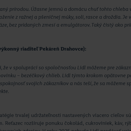
aný prírodou. Úžasne jemnú a domácu chuť tohto chleba 
ženie z ražnej a pšeničnej múky, soli, rasce a droždia. Je
áze, bez pridaných zmesí a emulgátorov. Taký čistý ako pr
(výkonný riaditeľ Pekáreň Drahovce):
, že v spolupráci so spoločnosťou Lidl môžeme pre zákazn
novinku – bezéčkový chlieb. Lidl týmto krokom opätovne pot
pokojnosť svojich zákazníkov a nás teší, že sa môžeme s
kte.
atégie trvalej udržateľnosti nastavených viacero cieľov sú
. Reťazec rozširuje ponuku čokolád, cukroviniek, káv, r
fikovaných zdrojov. V roku 2025 nebude Lidl predávať vajc