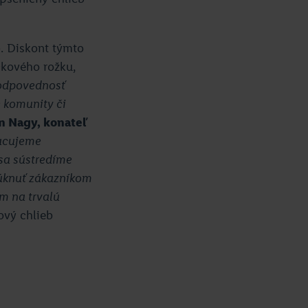
b. Diskont týmto
čkového rožku,
zodpovednosť
 komunity či
n Nagy, konateľ
acujeme
 sa sústredíme
úknuť zákazníkom
om na trvalú
ový chlieb