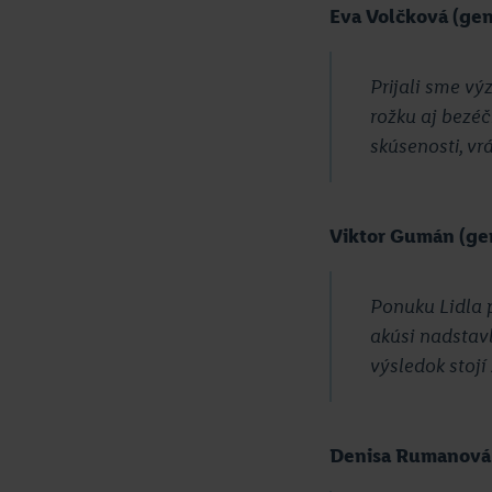
Eva Volčková (gen
Prijali sme v
rožku aj bezéč
skúsenosti, vr
Viktor Gumán (ge
Ponuku Lidla p
akúsi nadstav
výsledok stojí 
Denisa Rumanová (