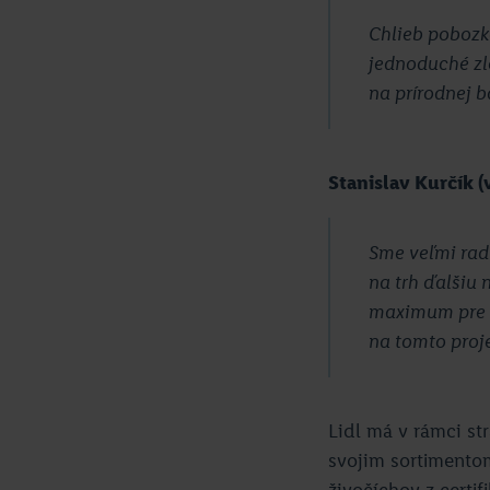
Chlieb pobozk
jednoduché zlo
na prírodnej b
Stanislav Kurčík 
Sme veľmi radi
na trh ďalšiu 
maximum pre s
na tomto proje
Lidl má v rámci str
svojim sortimentom
živočíchov z certi