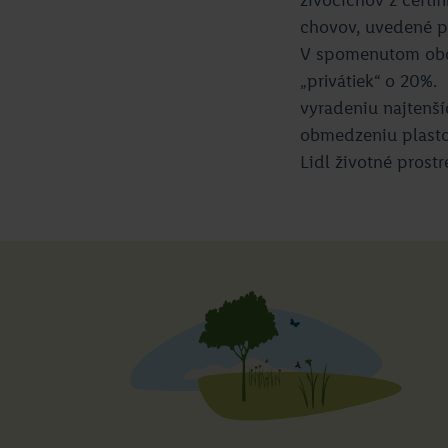
chovov, uvedené pl
V spomenutom obdob
„privátiek“ o 20%.
vyradeniu najtenší
obmedzeniu plasto
Lidl životné prost