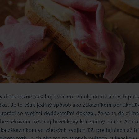
y dnes bežne obsahujú viacero emulgátorov a iných prida
ka“. Je to však jediný spôsob ako zákazníkom ponúknuť 
lupráci so svojimi dodávateľmi dokázal, že sa to dá aj ina
 bezéčkovom rožku aj bezéčkový konzumný chlieb. Ako pr
a zákazníkom vo všetkých svojich 135 predajniach až tr
okrem rožku a chleba má na svojich pultoch aj kváskový