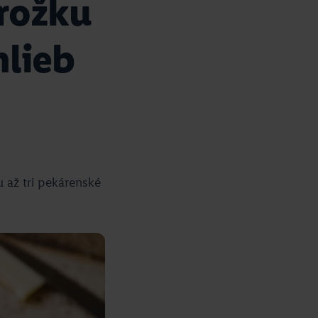
rožku
hlieb
 až tri pekárenské