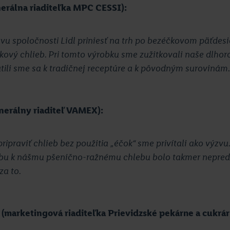
erálna riaditeľka MPC CESSI):
ýzvu spoločnosti Lidl priniesť na trh po bezéčkovom päťd
kový chlieb. Pri tomto výrobku sme zužitkovali naše dlho
átili sme sa k tradičnej receptúre a k pôvodným surovinám.
nerálny riaditeľ VAMEX):
ripraviť chlieb bez použitia „éčok“ sme privítali ako výzvu.
bu k nášmu pšenično-ražnému chlebu bolo takmer nepreds
za to.
marketingová riaditeľka Prievidzské pekárne a cukrár