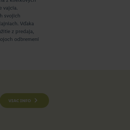
 vajcia.
h svojich
dajniach. Vďaka
itie z predaja,
ápojoch odbremení
VIAC INFO