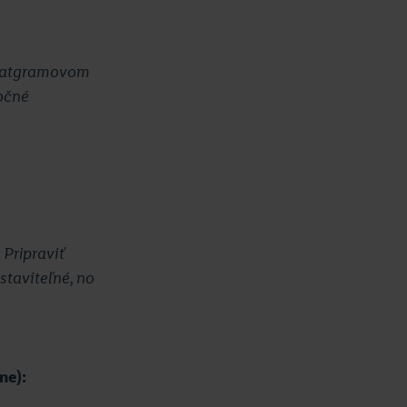
esiatgramovom
ročné
 Pripraviť
taviteľné, no
ne):