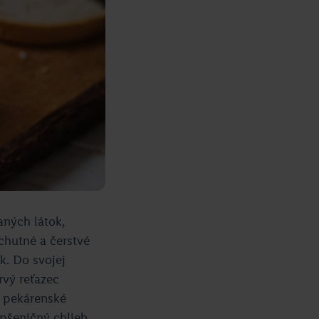
ných látok,
chutné a čerstvé
k. Do svojej
vý reťazec
i pekárenské
 pšeničný chlieb