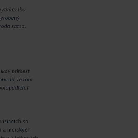
vytvára iba
 vyrobený
íroda sama.
íkov priniesť
vrdil, že robí
polupodieľať
visiacich so
ýb a morských
ia z klietkových