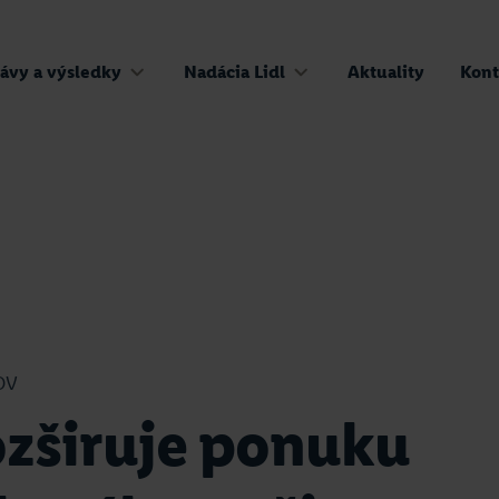
ávy a výsledky
Nadácia Lidl
Aktuality
Kont
OV
ozširuje ponuku