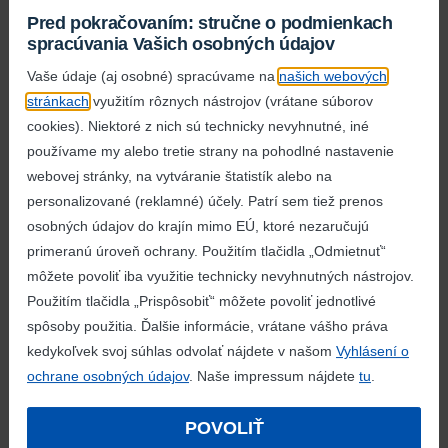
športovec aj grilmajster. Zvíťazí Svidník, Vráble, Senec,
Pred pokračovaním: stručne o podmienkach
Nová Baňa, Zvolen alebo niekto iný? O tom rozhodnú
spracúvania Vašich osobných údajov
v hlasovaní ľudia,“
vysvetlil Martin Nagy, konateľ Lidl
Vaše údaje (aj osobné) spracúvame na
našich webových
Slovenská republika zodpovedný za nákup
stránkach
využitím rôznych nástrojov (vrátane súborov
a marketing.
„Chceme robiť zo Slovenska lepšie
cookies). Niektoré z nich sú technicky nevyhnutné, iné
miesto pre život a byť dobrým susedom všade tam,
používame my alebo tretie strany na pohodlné nastavenie
kde pôsobíme. Je dôležité, aby ľudia trávili čas spolu
webovej stránky, na vytváranie štatistík alebo na
a aktívne, preto sme na Slovensku postavili päťdesiat
personalizované (reklamné) účely. Patrí sem tiež prenos
detských ihrísk Žihadielok,“
doplnil M. Nagy. Rozloha
osobných údajov do krajín mimo EÚ, ktoré nezaručujú
Čistinky je viac ako dvojnásobná v porovnaní so
primeranú úroveň ochrany. Použitím tlačidla „Odmietnuť“
Žihadielkom, hodnota jedného tohto mestského
môžete povoliť iba využitie technicky nevyhnutných nástrojov.
parku je 180 000 €. Každá Čistinka môže byť však
Použitím tlačidla „Prispôsobiť“ môžete povoliť jednotlivé
iná, jedinečná – moduly je totiž možné variabilne
spôsoby použitia. Ďalšie informácie, vrátane vášho práva
usporiadať s ohľadom na pozemok a lokalitu.
kedykoľvek svoj súhlas odvolať nájdete v našom
Vyhlásení o
Výsledky hlasovania o Lidl Čistinky v roku 2022:
ochrane osobných údajov
. Naše impressum nájdete
tu
.
Kategória miest do 9 400 obyvateľov: Modra (142
POVOLIŤ
982 hlasov)