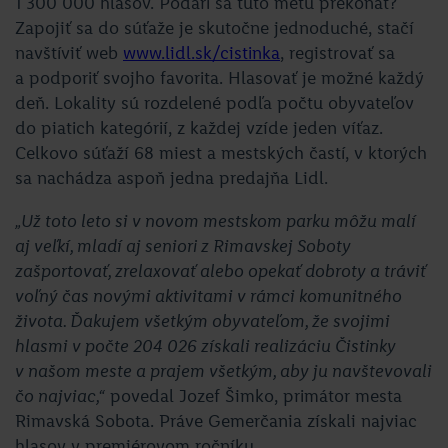
1 300 000 hlasov. Podarí sa túto métu prekonať?
Zapojiť sa do súťaže je skutočne jednoduché, stačí
navštíviť web
www.lidl.sk/cistinka
, registrovať sa
a podporiť svojho favorita. Hlasovať je možné každý
deň. Lokality sú rozdelené podľa počtu obyvateľov
do piatich kategórií, z každej vzíde jeden víťaz.
Celkovo súťaží 68 miest a mestských častí, v ktorých
sa nachádza aspoň jedna predajňa Lidl.
„Už toto leto si v novom mestskom parku môžu malí
aj veľkí, mladí aj seniori z Rimavskej Soboty
zašportovať, zrelaxovať alebo opekať dobroty a tráviť
voľný čas novými aktivitami v rámci komunitného
života. Ďakujem všetkým obyvateľom, že svojimi
hlasmi v počte 204 026 získali realizáciu Čistinky
v našom meste a prajem všetkým, aby ju navštevovali
čo najviac,“
povedal Jozef Šimko, primátor mesta
Rimavská Sobota. Práve Gemerčania získali najviac
hlasov v premiérovom ročníku.