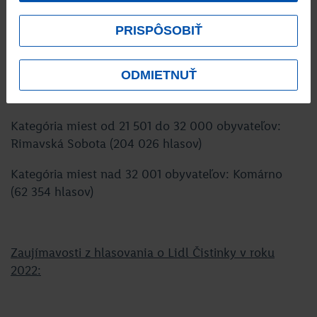
Kategória miest od 9 401 do 15 500 obyvateľov:
PRISPÔSOBIŤ
Štúrovo (67 259 hlasov)
ODMIETNUŤ
Kategória miest od 15 501 do 21 500 obyvateľov:
Dolný Kubín (37 957 hlasov)
Kategória miest od 21 501 do 32 000 obyvateľov:
Rimavská Sobota (204 026 hlasov)
Kategória miest nad 32 001 obyvateľov: Komárno
(62 354 hlasov)
Zaujímavosti z hlasovania o Lidl Čistinky v roku
2022: