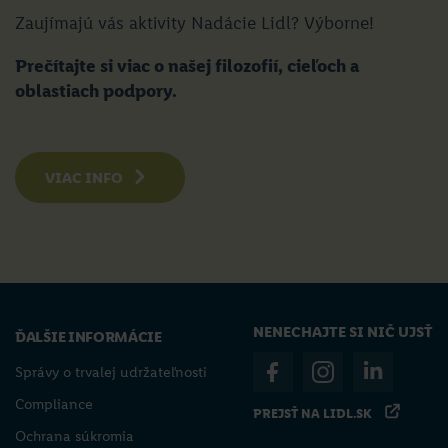
Zaujímajú vás aktivity Nadácie Lidl? Výborne!
Prečítajte si viac o našej filozofií, cieľoch a
oblastiach podpory.
VIAC INFO
NENECHAJTE SI NIČ UJSŤ
ĎALŠIE INFORMÁCIE
Správy o trvalej udržateľnosti
Compliance
PREJSŤ NA LIDL.SK
Ochrana súkromia