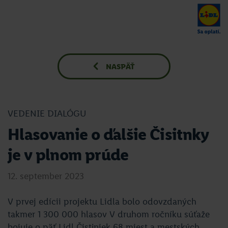
NASPÄŤ
VEDENIE DIALÓGU
Hlasovanie o ďalšie Čisitnky
je v plnom prúde
12. september 2023
V prvej edícii projektu Lidla bolo odovzdaných
takmer 1 300 000 hlasov V druhom ročníku súťaže
bojuje o päť Lidl Čistiniek 68 miest a mestských