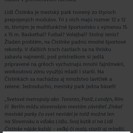
Lidl Čistinka je mestský park tvorený zo štyroch
prepojených modulov. Tri z nich majú rozmer 12 x 12
m, štvrtým je multifunkčné športovisko s výmerou 15
x 15 m. Basketbal? Futbal? Volejbal? Stolný tenis?
Žiaden problém, na Čistinke padnú mnohé športové
rekordy. V ďalších troch častiach sa na ihrisku
zabavia najmenší, pod prístreškom si jedlá
pripravené na griloch vychutnajú mnohí fajnšmekri,
workoutovú zónu využijú mladí i starší. Na
Čistinkách sa nachádza aj množstvo lavičiek a
zelene. Jednoducho, mestský park jedna báseň!
„Svetové metropoly ako Toronto, Paríž, Londýn, Rím
či Berlín môžu slovenským mestám závidieť. Získať
mestské parky čo svet nevidel je totiž možné len
na Slovensku a vďaka Lidlu. Svoj kútik si na Lidl
Čistinke nájde každý – veľký či malý, starší aj mladší,