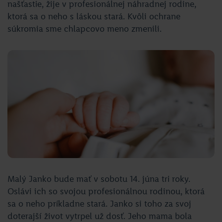
našťastie, žije v profesionálnej náhradnej rodine,
ktorá sa o neho s láskou stará. Kvôli ochrane
súkromia sme chlapcovo meno zmenili.
Malý Janko bude mať v sobotu 14. júna tri roky.
Oslávi ich so svojou profesionálnou rodinou, ktorá
sa o neho príkladne stará. Janko si toho za svoj
doterajší život vytrpel už dosť. Jeho mama bola