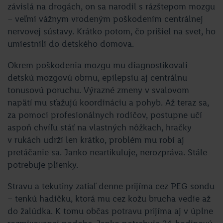
závislá na drogách, on sa narodil s rázštepom mozgu
– veľmi vážnym vrodeným poškodením centrálnej
nervovej sústavy. Krátko potom, čo prišiel na svet, ho
umiestnili do detského domova.
Okrem poškodenia mozgu mu diagnostikovali
detskú mozgovú obrnu, epilepsiu aj centrálnu
tonusovú poruchu. Výrazné zmeny v svalovom
napätí mu sťažujú koordináciu a pohyb. Až teraz sa,
za pomoci profesionálnych rodičov, postupne učí
aspoň chvíľu stáť na vlastných nôžkach, hračky
v rukách udrží len krátko, problém mu robí aj
pretáčanie sa. Janko neartikuluje, nerozpráva. Stále
potrebuje plienky.
Stravu a tekutiny zatiaľ denne prijíma cez PEG sondu
– tenkú hadičku, ktorá mu cez kožu brucha vedie až
do žalúdka. K tomu občas potravu prijíma aj v úplne