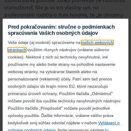
rozmixovanej podobe. Janko potrebuje 24-hodinovú
starostlivosť. Nie je to ich vlastný syn, no
profesionálni rodičia o ňom hovoria, že
„je ohromný
fešák, usmievavý, spoločenský a má rád nové veci.“
Pred pokračovaním: stručne o podmienkach
Robí im veľkú radosť.
spracúvania Vašich osobných údajov
To najmenej, čo sme pre Janka mohli urobiť my,
Vaše údaje (aj osobné) spracúvame na
našich webových
je poskytnúť jeho dočasnej rodine finančne
stránkach
využitím rôznych nástrojov (vrátane súborov
prostriedky z grantového programu
Od začiatku
cookies). Niektoré z nich sú technicky nevyhnutné, iné
v dobrých rukách
vo výške 2 500 eur na to, aby sa
používame my alebo tretie strany na pohodlné nastavenie
o neho mohli pri jeho vážnych zdravotných
webovej stránky, na vytváranie štatistík alebo na
ťažkostiach plnohodnotne postarať. Peniaze chcú
personalizované (reklamné) účely. Patrí sem tiež prenos
použiť na Jankove rehabilitácie, aktuálne zvažujú či
osobných údajov do krajín mimo EÚ, ktoré nezaručujú
v ambulantnej alebo pobytovej forme. My im
primeranú úroveň ochrany. Použitím tlačidla „Odmietnuť“
za neho veľmi pekne ďakujeme a držíme im palce.
môžete povoliť iba využitie technicky nevyhnutných nástrojov.
Použitím tlačidla „Prispôsobiť“ môžete povoliť jednotlivé
Ďakujeme, že aj vy pomáhate tým, ktorí to najviac
spôsoby použitia. Ďalšie informácie, vrátane vášho práva
potrebujú. V rámci projektu Od začiatku v dobrých
kedykoľvek svoj súhlas odvolať nájdete v našom
Vyhlásení o
rukách venujeme za každé predané balenie plienok
ochrane osobných údajov
. Naše impressum nájdete
tu
.