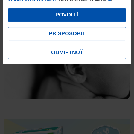
značky Lupilu 10 centov na pomoc vážne chorým deťom
vo veku do dovŕšených štyroch rokov. Každý týždeň takto
POVOLIŤ
podporíme jedno dieťa podľa jeho potrieb.
PRISPÔSOBIŤ
ODMIETNUŤ