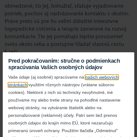
obmedzené, čo jej, bohužiaľ, sťažuje vyjadrovanie
potrieb, pocitov aj nadväzovanie kontaktu s okolím.
Práve preto sú pre ňu veľmi dôležité intenzívne
logopedické cvičenia a terapie zamerané na rozvoj
komunikácie. Tie jej pomáhajú lepšie porozumieť
svetu okolo seba a postupne hľadať vlastnú cestu
k reči.
Pred pokračovaním: stručne o podmienkach
Každá terapia, rehabilitácia či odborné cvičenie
spracúvania Vašich osobných údajov
predstavujú pre Sárku ďalší krok vpred. Jej cesta
Vaše údaje (aj osobné) spracúvame na
našich webových
je síce náročnejšia, no s podporou rodiny a
stránkach
využitím rôznych nástrojov (vrátane súborov
profesionálov môže naplno rozvíjať svoj potenciál.
cookies). Niektoré z nich sú technicky nevyhnutné, iné
Aj preto nás Viktória požiadala o finančnú podporu
používame my alebo tretie strany na pohodlné nastavenie
2 500 eur z grantového programu
Od začiatku
webovej stránky, na vytváranie štatistík alebo na
v dobrých rukách –
pre svoju dcéru. S radosťou sme
personalizované (reklamné) účely. Patrí sem tiež prenos
jej vyhoveli. Teraz bude môcť Sárke dopriať sériu
osobných údajov do krajín mimo EÚ, ktoré nezaručujú
ďalších podporných aktivít a cvičení, ktoré by
primeranú úroveň ochrany. Použitím tlačidla „Odmietnuť“
za iných okolností rodinný rozpočet zaboleli.