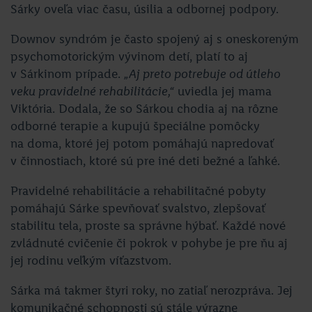
Sárky oveľa viac času, úsilia a odbornej podpory.
Downov syndróm je často spojený aj s oneskoreným
psychomotorickým vývinom detí, platí to aj
v Sárkinom prípade.
„Aj preto potrebuje od útleho
veku pravidelné rehabilitácie,“
uviedla jej mama
Viktória. Dodala, že so Sárkou chodia aj na rôzne
odborné terapie a kupujú špeciálne pomôcky
na doma, ktoré jej potom pomáhajú napredovať
v činnostiach, ktoré sú pre iné deti bežné a ľahké.
Pravidelné rehabilitácie a rehabilitačné pobyty
pomáhajú Sárke spevňovať svalstvo, zlepšovať
stabilitu tela, proste sa správne hýbať. Každé nové
zvládnuté cvičenie či pokrok v pohybe je pre ňu aj
jej rodinu veľkým víťazstvom.
Sárka má takmer štyri roky, no zatiaľ nerozpráva. Jej
komunikačné schopnosti sú stále výrazne