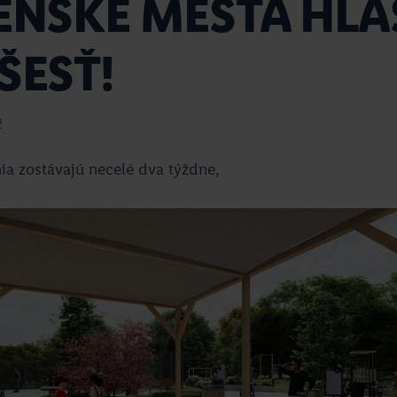
ENSKÉ MESTÁ HL
ŠESŤ!
2
ia zostávajú necelé dva týždne,