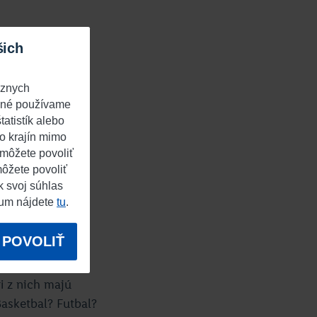
šich
ôznych
 iné používame
atistík alebo
o krajín mimo
 môžete povoliť
môžete povoliť
k svoj súhlas
sum nájdete
tu
.
POVOLIŤ
i z nich majú
Basketbal? Futbal?