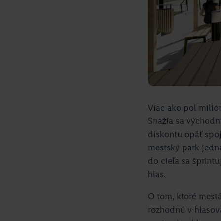
Viac ako pol milión
Snažia sa východnia
diskontu opäť spoj
mestský park jedna
do cieľa sa šprint
hlas.
O tom, ktoré mestá 
rozhodnú v hlasova