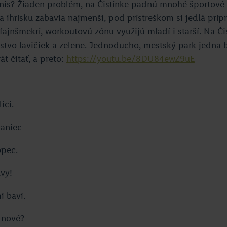
enis? Žiaden problém, na Čistinke padnú mnohé športové 
na ihrisku zabavia najmenší, pod prístreškom si jedlá prip
ajnšmekri, workoutovú zónu využijú mladí i starší. Na Č
tvo lavičiek a zelene. Jednoducho, mestský park jedna 
át čítať, a preto:
https://youtu.be/8DU84ewZ9uE
ici.
raniec
opec.
avy!
i baví.
 nové?