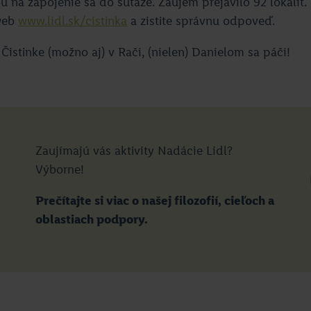
 na zapojenie sa do súťaže. Záujem prejavilo 92 lokalít. 
 web
www.lidl.sk/cistinka
a zistite správnu odpoveď.
Čistinke (možno aj) v Rači, (nielen) Danielom sa páči!
Zaujímajú vás aktivity Nadácie Lidl?
Výborne!
Prečítajte si viac o našej filozofií, cieľoch a
oblastiach podpory.