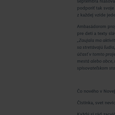
septembra hlasova
podporiť tak svoje
z každej vzíde jede
Ambasádorom proje
pre deti a texty s
„Zaujala ma aktivit
sa stretávajú ľudia,
účasť v tomto proje
mestá alebo obce, 
spisovateľskom sto
Čo nového v Novej
Čistinka, svet neví
Každý si rád zacvi