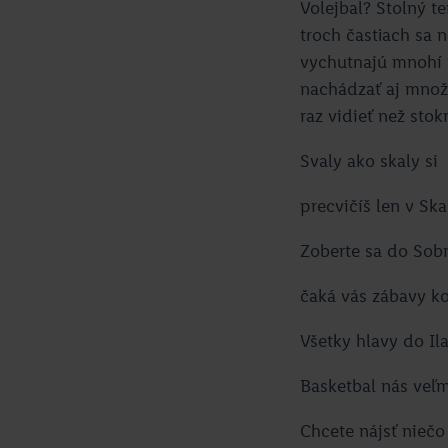
Volejbal? Stolný t
troch častiach sa 
vychutnajú mnohí f
nachádzať aj množs
raz vidieť než stokr
Svaly ako skaly si
precvičíš len v Skal
Zoberte sa do Sob
čaká vás zábavy k
Všetky hlavy do Il
Basketbal nás veľm
Chcete nájsť niečo