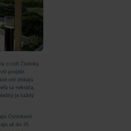
a o Lidl Čistinky.
vší projekt
áve oni získajú
eľa sa nekráča,
ležitý je každý
najú Čistinkami
ajú až do 25.