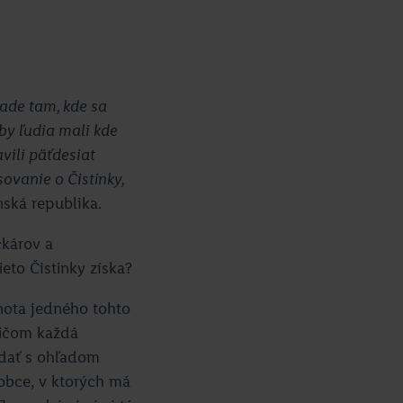
ade tam, kde sa
by ľudia mali kde
vili päťdesiat
ovanie o Čistinky,
nská republika.
čkárov a
ieto Čistinky získa?
nota jedného tohto
ričom každá
adať s ohľadom
 obce, v ktorých má