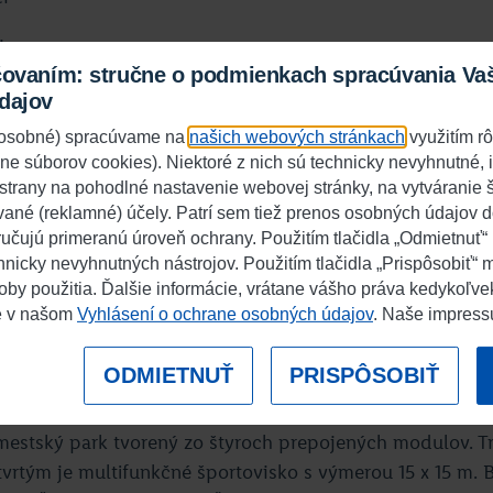
i
čovaním: stručne o podmienkach spracúvania Va
 sa
dajov
j osobné) spracúvame na
našich webových stránkach
využitím r
ane súborov cookies). Niektoré z nich sú technicky nevyhnutné,
 strany na pohodlné nastavenie webovej stránky, na vytváranie št
vých Zámkoch
vané (reklamné) účely. Patrí sem tiež prenos osobných údajov d
učujú primeranú úroveň ochrany. Použitím tlačidla „Odmietnuť“
s Jankou
chnicky nevyhnutných nástrojov. Použitím tlačidla „Prispôsobiť“ 
oby použitia. Ďalšie informácie, vrátane vášho práva kedykoľve
e v našom
Vyhlásení o ochrane osobných údajov
. Naše impres
ODMIETNUŤ
PRISPÔSOBIŤ
e mestský park tvorený zo štyroch prepojených modulov. Tr
štvrtým je multifunkčné športovisko s výmerou 15 x 15 m. 