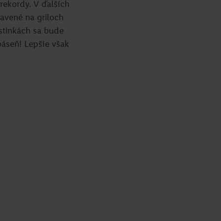
rekordy. V ďalších
ravené na griloch
istinkách sa bude
báseň! Lepšie však