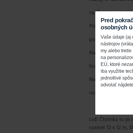
na Čistinke v Holíč
Pred pokra
Príďte ku nám hrať
osobných ú
Vaše údaje (a
pozýva vás Čadca
nástrojov (vrát
my alebo tretie
Na Čistinke v No
na personalizo
EÚ, ktoré nezar
hrajú basket Peťo 
iba využitie te
jednotlivé spôs
Na Čistinke v Krtíši
odvolať nájdet
rodina hlad utíši
Lidl Čistinka to j
rozmer 12 x 12 m, 