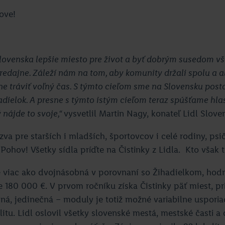
ove!
lovenska lepšie miesto pre život a byť dobrým susedom vš
edajne. Záleží nám na tom, aby komunity držali spolu a a
ne tráviť voľný čas. S týmto cieľom sme na Slovensku posta
adielok. A presne s týmto istým cieľom teraz spúšťame hlas
 nájde to svoje,“
vysvetlil Martin Nagy, konateľ Lidl Slove
zva pre starších i mladších, športovcov i celé rodiny, psi
Pohov! Všetky sídla príďte na Čistinky z Lidla. Kto však t
je viac ako dvojnásobná v porovnaní so Žihadielkom, hod
 180 000 €. V prvom ročníku získa Čistinky päť miest, p
iná, jedinečná – moduly je totiž možné variabilne uspori
itu. Lidl oslovil všetky slovenské mestá, mestské časti a