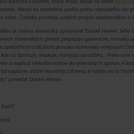
ciu kartičku s kódom, ktorý môžu zadať na webe
www.lidl
 mesto. Mestá sú rozdelené podľa počtu obyvateľov do pia
n víťaz. Čistinky privítajú svojich prvých návštevníkov v 
ktu je známy slovenský spisovateľ Daniel Hevier. Jeho b
lávnych slovenských piesní prepájajú generácie, rovnako ak
a spoločnosti Lidl, ktorá ponúka slovenskej verejnosti Čist
 kde sa športuje, relaxuje, rozvíjajú sa vzťahy... Preto som r
kte a napísal niekoľko veršov do televíznych spotov. A ke
rád napíšem ďalšie básničky. Už teraz si robím na to "čist
le,“
povedal Daniel Hevier.
 bani?
daný.
čí