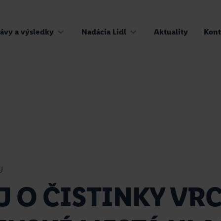
ávy a výsledky
Nadácia Lidl
Aktuality
Kont
U
J O ČISTINKY VRC