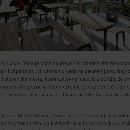
a hlasov! Taká je bilancia prvých tridsiatich dní hlasovani
ri i západniari, vo víťazstvo veria na severe i juhu. Najno
il slovenské mestá, ktoré usilovne hlasujú a dúfajú, že pr
 báseň. Ale pozor, o ničom ešte nie je rozhodnuté a do ci
uje! Do konca hlasovania zostávajú necelé dva týždne a dô
(v prípade Bratislavy a Košíc aj mestské časti) sa zazele
ní zákazníci Lidla. Za každých 20 € hodnoty nákupu získ