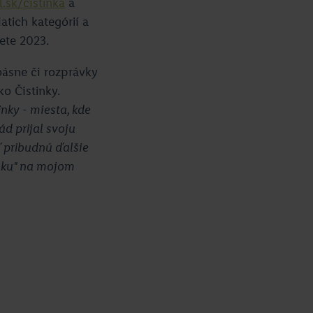
.sk/cistinka
a
tich kategórií a
lete 2023.
ásne či rozprávky
o Čistinky.
inky - miesta, kde
ád prijal svoju
ď pribudnú ďalšie
inku" na mojom