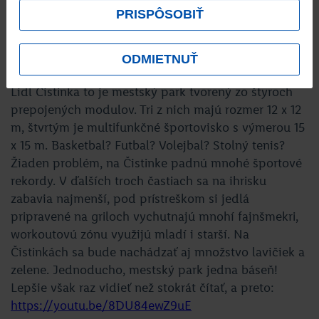
PRISPÔSOBIŤ
v
Komárne
!
ODMIETNUŤ
Lidl Čistinka to je mestský park tvorený zo štyroch
prepojených modulov. Tri z nich majú rozmer 12 x 12
m, štvrtým je multifunkčné športovisko s výmerou 15
x 15 m. Basketbal? Futbal? Volejbal? Stolný tenis?
Žiaden problém, na Čistinke padnú mnohé športové
rekordy. V ďalších troch častiach sa na ihrisku
zabavia najmenší, pod prístreškom si jedlá
pripravené na griloch vychutnajú mnohí fajnšmekri,
workoutovú zónu využijú mladí i starší. Na
Čistinkách sa bude nachádzať aj množstvo lavičiek a
zelene. Jednoducho, mestský park jedna báseň!
Lepšie však raz vidieť než stokrát čítať, a preto:
https://youtu.be/8DU84ewZ9uE