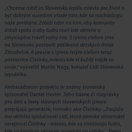
„
Chceme robiť zo Slovenska lepšie miesto pre život a
byť dobrým susedom všade tam, kde sa nachádzajú
naše predajne. Záleží nám na tom, aby komunity
držali spolu a aby ľudia mali kde aktívne a
zmysluplne tráviť voľný čas. S týmto cieľom sme
na Slovensku postavili päťdesiat detských ihrísk
Žihadielok. A presne s týmto istým cieľom teraz
postavíme Čistinky, miesta kde si každý nájde to
svoje,“
vysvetlil Martin Nagy, konateľ Lidl Slovenská
republika.
Ambasádorom projektu je známy slovenský
spisovateľ Daniel Hevier. Jeho básne či rozprávky
pre deti a texty slávnych slovenských piesní
prepájajú generácie, rovnako ako Čistinky.
„Zaujala
ma aktivita spoločnosti Lidl, ktorá ponúka slovenskej
verejnosti Čistinky - miesta, kde sa stretávajú ľudia,
kde sa športuje, relaxuje, rozvíjajú sa vzťahy... Preto