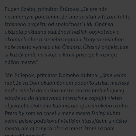
Eugen Szabó, primátor Štúrova:
„Je pre nás
nesmiernym potešením, že sme sa stali víťazom tohto
krásneho projektu od spoločnosti Lidl. Opäť sa
ukázala príkladná súdržnosť našich obyvateľov a
okolitých obcí a širšieho regiónu, ktorých zásluhou
naše mesto vyhralo Lidl Čistinku. Úžasný projekt, kde
si každý príde na svoje a ktorý prispeje k rozvoju
nášho mesta.“
Ján Prílepok, primátor Dolného Kubína:
„Sme veľmi
radi, že sa Dolnokubínčanom podarilo získať mestský
park Čistinka do nášho mesta. Počas prebiehajúcej
súťaže sa do hlasovania intenzívne zapojili nielen
obyvatelia Dolného Kubína, ale aj zo širokého okolia.
Preto by som sa chcel v mene mesta Dolný Kubín
veľmi pekne poďakovať všetkým hlasujúcim z nášho
mesta, ale aj z iných obcí a miest, ktoré sa nám
rozhodli pomôcť.“