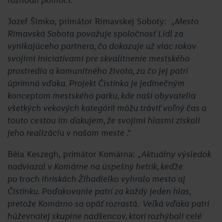
Jozef Šimko, primátor Rimavskej Soboty:
„Mesto
Rimavská Sobota považuje spoločnosť Lidl za
vynikajúceho partnera, čo dokazuje už viac rokov
svojimi iniciatívami pre skvalitnenie mestského
prostredia a komunitného života, za čo jej patrí
úprimná vďaka. Projekt Čistinka je jedinečným
konceptom mestského parku, kde naši obyvatelia
všetkých vekových kategórii môžu tráviť voľný čas a
touto cestou im ďakujem, že svojimi hlasmi získali
jeho realizáciu v našom meste .“
Béla Keszegh, primátor Komárna:
„Aktuálny výsledok
nadviazal v Komárne na úspešný hetrik, keďže
po troch ihriskách Žihadielko vyhralo mesto aj
Čistinku. Poďakovanie patrí za každý jeden hlas,
pretože Komárno sa opäť rozrastá. Veľká vďaka patrí
húževnatej skupine nadšencov, ktorí rozhýbali celé