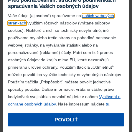
Pred pokračovaním: stručne o podmienkach
do
Štúrova
!
spracúvania Vašich osobných údajov
Vaše údaje (aj osobné) spracúvame na
našich webových
Dolný Kubín
stránkach
využitím rôznych nástrojov (vrátane súborov
splnil svoj cieľ,
cookies). Niektoré z nich sú technicky nevyhnutné, iné
používame my alebo tretie strany na pohodlné nastavenie
s dlhým nosom
webovej stránky, na vytváranie štatistík alebo na
personalizované (reklamné) účely. Patrí sem tiež prenos
neodišiel!
osobných údajov do krajín mimo EÚ, ktoré nezaručujú
primeranú úroveň ochrany. Použitím tlačidla „Odmietnuť“
Rimavská Sobota
hlási,
môžete povoliť iba využitie technicky nevyhnutných nástrojov.
od radosti
Použitím tlačidla „Prispôsobiť“ môžete povoliť jednotlivé
spôsoby použitia. Ďalšie informácie, vrátane vášho práva
skáču masy!
kedykoľvek svoj súhlas odvolať nájdete v našom
Vyhlásení o
ochrane osobných údajov
. Naše impressum nájdete
tu
.
Nebolo to
vôbec márne,
POVOLIŤ
hlasovať za park