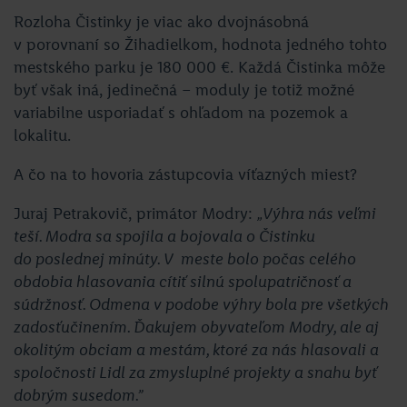
Rozloha Čistinky je viac ako dvojnásobná
v porovnaní so Žihadielkom, hodnota jedného tohto
mestského parku je 180 000 €. Každá Čistinka môže
byť však iná, jedinečná – moduly je totiž možné
variabilne usporiadať s ohľadom na pozemok a
lokalitu.
A čo na to hovoria zástupcovia víťazných miest?
Juraj Petrakovič, primátor Modry:
„Výhra nás veľmi
teší. Modra sa spojila a bojovala o Čistinku
do poslednej minúty. V meste bolo počas celého
obdobia hlasovania cítiť silnú spolupatričnosť a
súdržnosť. Odmena v podobe výhry bola pre všetkých
zadosťučinením. Ďakujem obyvateľom Modry, ale aj
okolitým obciam a mestám, ktoré za nás hlasovali a
spoločnosti Lidl za zmysluplné projekty a snahu byť
dobrým susedom.”