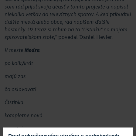
som rád prijal svoju účasť v tomto projekte a napísal
niekoľko veršov do televíznych spotov. A keď pribudnú
ďalšie mestá alebo obce, rád napíšem ďalšie
básničky. Už teraz si robím na to "čistinku" na mojom
spisovateľskom stole,“
povedal Daniel Hevier.
V meste
Modra
po koľkýkrát
majú zas
čo oslavovať!
Čistinka
kompletne nová
poputuje