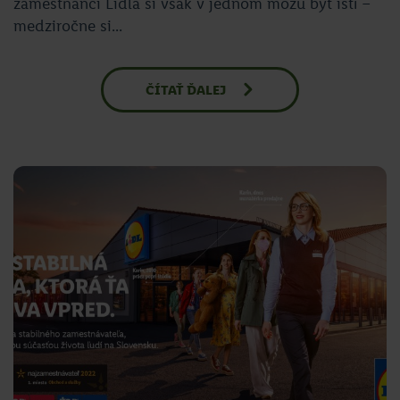
zamestnanci Lidla si však v jednom môžu byť istí –
medziročne si...
ČÍTAŤ ĎALEJ