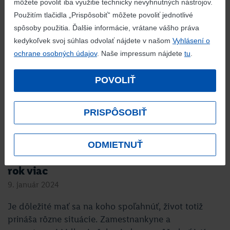
môžete povoliť iba využitie technicky nevyhnutných nástrojov.
Použitím tlačidla „Prispôsobiť“ môžete povoliť jednotlivé
spôsoby použitia. Ďalšie informácie, vrátane vášho práva
kedykoľvek svoj súhlas odvolať nájdete v našom
Vyhlásení o
ochrane osobných údajov
. Naše impressum nájdete
tu
.
POVOLIŤ
PRISPÔSOBIŤ
ODMIETNUŤ
Lidl zaplatí svojim zamestnancom každý
rok viac
9. január 2024
Je dôležité mať sa na koho spoľahnúť, život totiž
prináša rôzne situácie. Zamestnankyne a