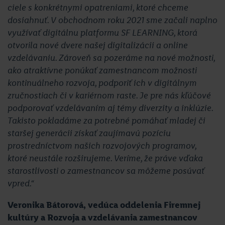
ciele s konkrétnymi opatreniami, ktoré chceme
dosiahnuť. V obchodnom roku 2021 sme začali naplno
využívať digitálnu platformu SF LEARNING, ktorá
otvorila nové dvere našej digitalizácii a online
vzdelávaniu. Zároveň sa pozeráme na nové možnosti,
ako atraktívne ponúkať zamestnancom možnosti
kontinuálneho rozvoja, podporiť ich v digitálnym
zručnostiach či v kariérnom raste. Je pre nás kľúčové
podporovať vzdelávaním aj témy diverzity a inklúzie.
Takisto pokladáme za potrebné pomáhať mladej či
staršej generácii získať zaujímavú pozíciu
prostredníctvom našich rozvojových programov,
ktoré neustále rozširujeme. Veríme, že práve vďaka
starostlivosti o zamestnancov sa môžeme posúvať
vpred.“
Veronika Bátorová, v
edúca oddelenia Firemnej
kultúry a Rozvoja a vzdelávania zamestnancov