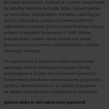
do našej spoločnosti. Držíme sa v tomto smere hesla,
že začiatky nemusia byť vždy ťažké. Zamestnancov
na nové úlohy pripravujeme metódou „learning by
doing“ s neustálou podporou trénera (odborné
zaškolenie) a patróna (predstavenie firemnej kultúry,
kolegov a bežného fungovania v Lidli). Máme
prepracovaný systém zapracovania pre každú
pracovnú pozíciu formou individuálneho vedenia
skúseným kolegom.
Po zapracovaní si následne každý zamestnanec
nastavuje vlastný vzdelávací program. Okrem
workshopom a školení na zvyšovanie vybraných
kompetencií ponúkame zamestnancom aj jazykovú
výučbu, verejnú knižnicu a aj naďalej pracujeme
na ďalších rozvojových a vzdelávacích aktivitách.
Spätná väzba je náš najvernejší spoločník