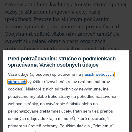
Získanie a podanie kvalitnej a konštruktívnej spätnej
väzby je základom fungovania celej našej
spoločnosti. Pretože iba aktívnym počúvaním
a otvoreným dialógom sa môžeme posúvať vpred.
Obojstranná spätná väzba nám zároveň umožňuje
vytvoriť si ucelený obraz o našej organizácii,
zozbierať nové nápady a nájsť osobnosti, ktoré ich
dokážu realizovať. Hodnotenie zamestnancov v Lidli
Pred pokračovaním: stručne o podmienkach
prebieha od roku 2017 v rámci
Talent
spracúvania Vašich osobných údajov
Managementu
.
Vaše údaje (aj osobné) spracúvame na
našich webových
stránkach
využitím rôznych nástrojov (vrátane súborov
cookies). Niektoré z nich sú technicky nevyhnutné, iné
Súvisiace aktuality
používame my alebo tretie strany na pohodlné nastavenie
webovej stránky, na vytváranie štatistík alebo na
personalizované (reklamné) účely. Patrí sem tiež prenos
osobných údajov do krajín mimo EÚ, ktoré nezaručujú
primeranú úroveň ochrany. Použitím tlačidla „Odmietnuť“