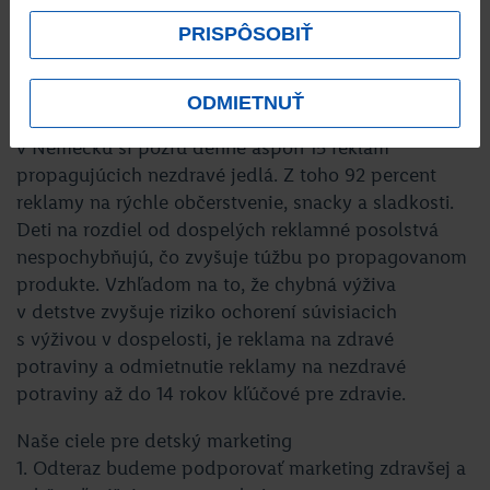
potraviny
PRISPÔSOBIŤ
Počet školákov s nadváhou v EÚ sa zvyšuje už 20
ODMIETNUŤ
rokov. Deti a mladí ľudia používajúci médiá
v Nemecku si pozrú denne aspoň 15 reklám
propagujúcich nezdravé jedlá. Z toho 92 percent
reklamy na rýchle občerstvenie, snacky a sladkosti.
Deti na rozdiel od dospelých reklamné posolstvá
nespochybňujú, čo zvyšuje túžbu po propagovanom
produkte. Vzhľadom na to, že chybná výživa
v detstve zvyšuje riziko ochorení súvisiacich
s výživou v dospelosti, je reklama na zdravé
potraviny a odmietnutie reklamy na nezdravé
potraviny až do 14 rokov kľúčové pre zdravie.
Naše ciele pre detský marketing
1. Odteraz budeme podporovať marketing zdravšej a