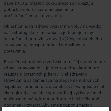
dane z CO 2, plastov, cukru alebo soli ukazujú
politickú vôľu k uvedomelejšiemu a
udržateľnejšiemu stravovaniu.
Oblasť činnosti "zdravá výživa" má vplyv na všetky
naše strategické zamerania a zjednocuje témy
bezpečnosti potravín, zdravej výživy, udržateľného
stravovania, transparentnosti a posilnenia
postavenia.
Bezpečnosť potravín tvorí základ našej stratégie pre
zdravé stravovanie, a je preto predpokladom pre
realizáciu ostatných pilierov. Cieľ zdravého
stravovania sa zameriava na zlepšenie nutričných
aspektov sortimentu. Udržateľná výživa opisuje cieľ
ekologickej a sociálne spravodlivej výživy v rámci
možností planéty, ktorá podporuje lepšie životné
podmienky zvierat. Aby sme podporili našich