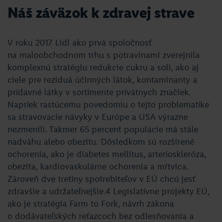
N
áš záväzok k zdravej strave
V roku 2017 Lidl ako prvá spoločnosť
na maloobchodnom trhu s potravinami zverejnila
komplexnú stratégiu redukcie cukru a soli, ako aj
ciele pre rezíduá účinných látok, kontaminanty a
prídavné látky v sortimente privátnych značiek.
Napriek rastúcemu povedomiu o tejto problematike
sa stravovacie návyky v Európe a USA výrazne
nezmenili. Takmer 65 percent populácie má stále
nadváhu alebo obezitu. Dôsledkom sú rozšírené
ochorenia, ako je diabetes mellitus, arterioskleróza,
obezita, kardiovaskulárne ochorenia a mŕtvica.
Zároveň dve tretiny spotrebiteľov v EÚ chcú jesť
zdravšie a udržateľnejšie.4 Legislatívne projekty EÚ,
ako je stratégia Farm to Fork, návrh zákona
o dodávateľských reťazcoch bez odlesňovania a