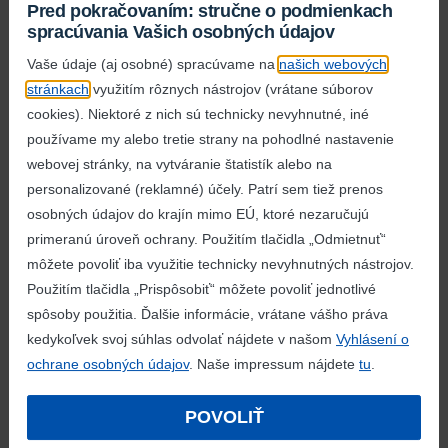
zákazníkov pri výbere stravy, je transparentnosť a
Pred pokračovaním: stručne o podmienkach
komunikácia kľúčom k stále vedomejšiemu
spracúvania Vašich osobných údajov
nákupnému rozhodnutiu.
Vaše údaje (aj osobné) spracúvame na
našich webových
Na základe týchto pilierov neustále podporujeme
stránkach
využitím rôznych nástrojov (vrátane súborov
ďalší rozvoj sortimentu produktov našej vlastnej
cookies). Niektoré z nich sú technicky nevyhnutné, iné
značky, aby sme našim zákazníkom umožnili kupovať
používame my alebo tretie strany na pohodlné nastavenie
produkty, ktoré sú bezpečné, udržateľné, zdravé a
webovej stránky, na vytváranie štatistík alebo na
cenovo dostupné. Zdravšie sa stravovať znamená
personalizované (reklamné) účely. Patrí sem tiež prenos
zamerať sa na konzumáciu väčšieho množstva
osobných údajov do krajín mimo EÚ, ktoré nezaručujú
ovocia, zeleniny a vlákniny a znížiť príjem soli, cukru
primeranú úroveň ochrany. Použitím tlačidla „Odmietnuť“
a nasýtených mastných kyselín. S našim stálym
môžete povoliť iba využitie technicky nevyhnutných nástrojov.
sortimentom okolo 2.415 produktov vlastnej značky
Použitím tlačidla „Prispôsobiť“ môžete povoliť jednotlivé
ponúkame našim zákazníkom široký výber potravín
spôsoby použitia. Ďalšie informácie, vrátane vášho práva
pre zdravý životný štýl. Náš sortiment navyše
kedykoľvek svoj súhlas odvolať nájdete v našom
Vyhlásení o
neustále rozvíjame na základe najnovších vedeckých
ochrane osobných údajov
. Naše impressum nájdete
tu
.
poznatkov.
POVOLIŤ
Detský marketing iba na zdravé