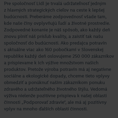
Pre spoločnosť Lidl je trvalá udržateľnosť jedným
z hlavných strategických cieľov na ceste k lepšej
budúcnosti. Preberáme zodpovednosť všade tam,
kde naše činy ovplyvňujú ľudí a životné prostredie.
Zodpovedné konanie je náš spôsob, ako každý deň
znovu plniť náš prísľub kvality, a zaistiť tak našu
spoločnosť do budúcnosti. Ako predajca potravín
s aktuálne viac ako 160 pobočkami v Slovenskej
republike každý deň oslovujeme 250 000 zákazníkov
a prispievame k ich výžive množstvom našich
produktov. Pretože výroba potravín má aj negatívne
sociálne a ekologické dopady, chceme tieto vplyvy
obmedziť a ponúknuť našim zákazníkom ponuku
zdravého a udržateľného životného štýlu. Vedomá
výživa nielenže pozitívne prispieva k našej oblasti
činnosti „Podporovať zdravie“, ale má aj pozitívny
vplyv na mnoho ďalších oblastí činnosti.