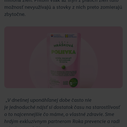
milióna žien. Pritom však až štyri z piatich žien túto
možnosť nevyužívajú a stovky z nich preto zomierajú
zbytočne.
„V dnešnej uponáhľanej dobe často nie
je jednoduché nájsť si dostatok času na starostlivosť
o to najcennejšie čo máme, o vlastné zdravie. Sme
hrdým exkluzívnym partnerom Roka prevencie a radi