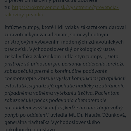
tu:
https://rokprevencie.sk/vysetrenie/prevencia-
rakoviny-prsnika
Infúzne pumpy, ktoré Lidl vďaka zákazníkom daroval
zdravotníckym zariadeniam, sú nevyhnutným
prístrojovým vybavením moderných zdravotníckych
pracovísk. Východoslovenský onkologický ústav
získal vďaka zákazníkom Lidla štyri pumpy.
„Tieto
prístroje sú prínosom pre personál oddelenia, pretože
zabezpečujú presné a kontinuálne podávanie
chemoterapie. Znižujú výskyt komplikácií pri aplikácii
cytostatík, signalizujú upchatie hadičky a zabránenie
prípadnému voľnému vytekaniu liečiva. Pacientom
zabezpečujú počas podávania chemoterapie
na oddelení vyšší komfort, keďže im umožňujú voľný
pohyb po oddelení,“
uviedla MUDr. Nataša Džunková,
generálna riaditeľka Východoslovenského
onkologického ústavu.