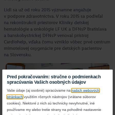
Lidl sa už od roku 2015 významne angažuje
v podpore zdravotníctva. V roku 2015 sa podieľal
na rekonštrukcii priestorov Kliniky detskej
hematológie a onkológie LF UK a DFNsP Bratislava
a banskobystrickej DFNsP venoval prístroj
Cardiohelp, vďaka čomu vzniklo vôbec prvé centrum
mimotelovej oxygenácie pre detských pacientov
na Slovensku.
Pred pokračovaním: stručne o podmienkach
spracúvania Vašich osobných údajov
Vaše údaje (aj osobné) spracúvame na
našich webových
stránkach
využitím rôznych nástrojov (vrátane súborov
cookies). Niektoré z nich sú technicky nevyhnutné, iné
používame my alebo tretie strany na pohodlné nastavenie