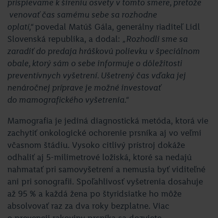
prispievame k šíreniu osvety v tomto smere, pretože
venovať čas samému sebe sa rozhodne
oplatí,“
povedal Matúš Gála, generálny riaditeľ Lidl
Slovenská republika, a dodal:
„Rozhodli sme sa
zaradiť do predaja hráškovú polievku v špeciálnom
obale, ktorý sám o sebe informuje o dôležitosti
preventívnych vyšetrení. Ušetrený čas vďaka jej
nenáročnej príprave je možné investovať
do mamografického vyšetrenia.“
Mamografia je jediná diagnostická metóda, ktorá vie
zachytiť onkologické ochorenie prsníka aj vo veľmi
včasnom štádiu. Vysoko citlivý prístroj dokáže
odhaliť aj 5-milimetrové ložiská, ktoré sa nedajú
nahmatať pri samovyšetrení a nemusia byť viditeľné
ani pri sonografii. Spoľahlivosť vyšetrenia dosahuje
až 95 % a každá žena po štyridsiatke ho môže
absolvovať raz za dva roky bezplatne. Viac
o prevencii rakoviny prsníka sa dozviete