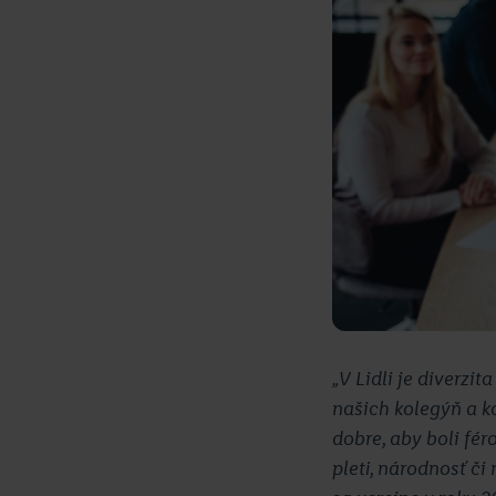
„V Lidli je diverzi
našich kolegýň a ko
dobre, aby boli fé
pleti, národnosť či