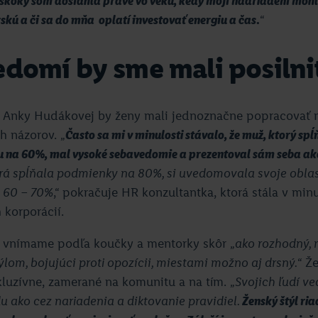
skoky som dosiahla práve vo veku, kedy moji nadriadení mohli
kú a či sa do mňa oplatí investovať energiu a čas
.
“
domí by sme mali posilni
 Anky Hudákovej by ženy mali jednoznačne popracovať 
h názorov. „
Často sa mi v minulosti stávalo, že muž, ktorý s
u na 60%, mal vysoké sebavedomie a prezentoval sám seba ak
rá spĺňala podmienky na 80%, si uvedomovala svoje oblast
a 60 – 70%
,“ pokračuje HR konzultantka, ktorá stála v min
h korporácií.
 vnímame podľa koučky a mentorky skôr „
ako rozhodný,
ýlom, bojujúci proti opozícii, miestami možno aj drsný.
“ Ž
luzívne, zamerané na komunitu a na tím. „
Svojich ľudí ve
 ako cez nariadenia a diktovanie pravidiel.
Ženský štýl ri