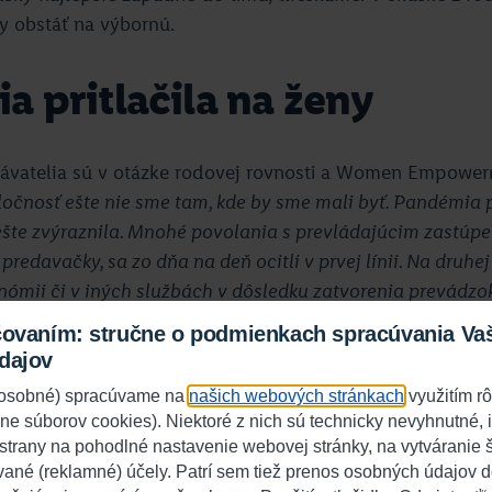
y obstáť na výbornú.
 pritlačila na ženy
návatelia sú v otázke rodovej rovnosti a Women Empowe
ločnosť ešte nie sme tam, kde by sme mali byť. Pandémia 
šte zvýraznila. Mnohé povolania s prevládajúcim zastúpe
 predavačky, sa zo dňa na deň ocitli v prvej línii. Na druhej
nómii či v iných službách v dôsledku zatvorenia prevádzok
ota príjmov. K tomu všetkému si ešte pripočítajme starostl
čovaním: stručne o podmienkach spracúvania Va
a Slovensku sa o domácnosť, deti a starších členov rodiny star
dajov
i Katarína Matejovie, členka najvyššieho vedenia Lidl zo
j osobné) spracúvame na
našich webových stránkach
využitím r
financie, dane a controlling a IT.
ane súborov cookies). Niektoré z nich sú technicky nevyhnutné,
 strany na pohodlné nastavenie webovej stránky, na vytváranie št
emá rada ani konzultantka, mentorka, koučka a HR exper
vané (reklamné) účely. Patrí sem tiež prenos osobných údajov d
spoločnosť stále ešte funguje na „prehistoricky“ nastave