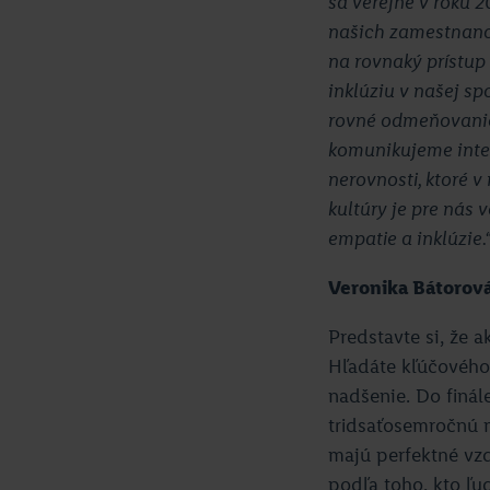
sa verejne v roku 
našich zamestnancov
na rovnaký prístup
inklúziu v našej sp
rovné odmeňovanie
komunikujeme inte
nerovnosti, ktoré v
kultúry je pre nás 
empatie a inklúzie.
Veronika Bátorová
Predstavte si, že 
Hľadáte kľúčového 
nadšenie. Do finál
tridsaťosemročnú m
majú perfektné vzd
podľa toho, kto ľu