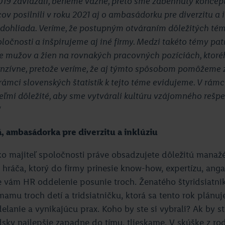
2019 zaviazali, berieme vážne, preto sme zabehnutý koncep
 posilnili v roku 2021 aj o ambasádorku pre diverzitu a i
 dohliada. Veríme, že postupným otváraním dôležitých tém
oločnosti a inšpirujeme aj iné firmy. Medzi takéto témy pat
 mužov a žien na rovnakých pracovných pozíciách, ktoréh
nzívne, pretože veríme, že aj týmto spôsobom pomôžeme 
 rámci slovenských štatistík k tejto téme evidujeme. V rámc
veľmi dôležité, aby sme vytvárali kultúru vzájomného rešpe
“
, ambasádorka pre diverzitu a inklúziu
ako majiteľ spoločnosti práve obsadzujete dôležitú manažé
hráča, ktorý do firmy prinesie know-how, expertízu, ang
e vám HR oddelenie posunie troch. Ženatého štyridsiatnik
amu troch detí a tridsiatničku, ktorá sa tento rok plánuj
elanie a vynikajúcu prax. Koho by ste si vybrali? Ak by s
dsky najlepšie zapadne do tímu, tlieskame. V skúške z ro