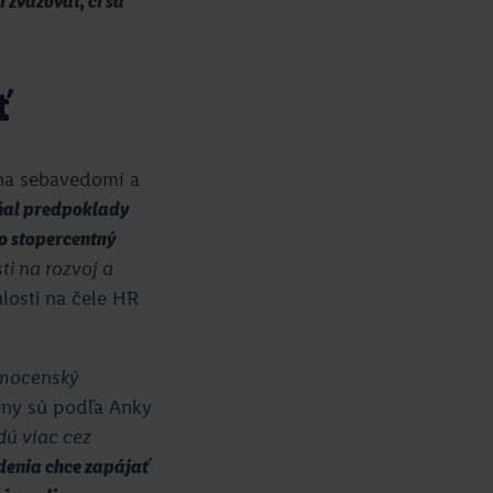
 zvažovať, či sa
ť
na sebavedomí a
pĺňal predpoklady
o stopercentný
i na rozvoj a
ulosti na čele HR
 mocenský
eny sú podľa Anky
dú viac cez
adenia chce zapájať