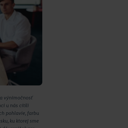
ť a výnimočnosť
i u nás cítili
ch pohlavie, farbu
sku, ku ktorej sme