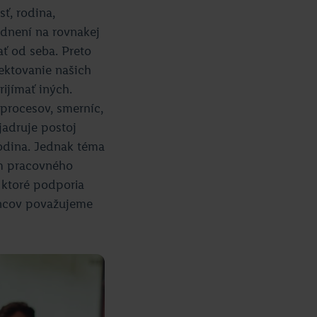
ť, rodina,
odnení na rovnakej
ať od seba. Preto
pektovanie našich
ijímať iných.
 procesov, smerníc,
jadruje postoj
rodina. Jednak téma
ím pracovného
 ktoré podporia
ancov považujeme