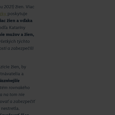
cu 2021)
žien. Viac
äzky
poskytuje
iac žien a vďaka
odľa Kataríny
e mužov a žien,
všetkých týchto
sti a zabezpečili
ície žien, by
tnávatelia a
iaznivejšie
ystém rovnakého
a na tom nie
ovať a zabezpečiť
nestretla.