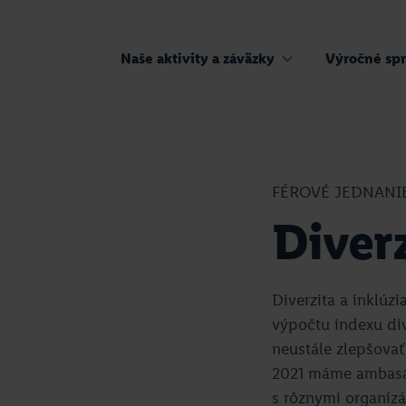
Naše aktivity a záväzky
Výročné spr
FÉROVÉ JEDNANI
Diverz
Diverzita a inklúzi
výpočtu indexu div
neustále zlepšovať
2021 máme ambasád
s rôznymi organiz