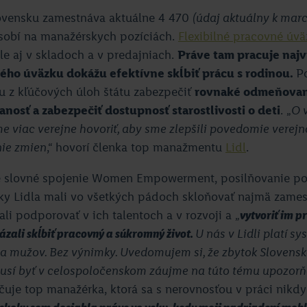
lovensku zamestnáva aktuálne 4 470
(údaj aktuálny k mar
sobí na manažérskych pozíciách.
Flexibilné pracovné úv
ale aj v skladoch a v predajniach.
Práve tam pracuje najv
ného úväzku dokážu efektívne skĺbiť prácu s rodinou.
P
u z kľúčových úloh štátu zabezpečiť
rovnaké odmeňovani
anosť a zabezpečiť dostupnosť starostlivosti o deti
. „
O 
 viac verejne hovoriť, aby sme zlepšili povedomie verejno
nie zmien
,“ hovorí členka top manažmentu
Lidl
.
e slovné spojenie Women Empowerment, posilňovanie poz
ky Lidla mali vo všetkých pádoch skloňovať najmä zames
li podporovať v ich talentoch a v rozvoji a „
vytvoriť im pr
zali skĺbiť pracovný a súkromný život.
U nás v Lidli platí s
a mužov. Bez výnimky. Uvedomujem si, že zbytok Slovensk
musí byť v celospoločenskom záujme na túto tému upozorň
ačuje top manažérka, ktorá sa s nerovnosťou v práci nikdy 