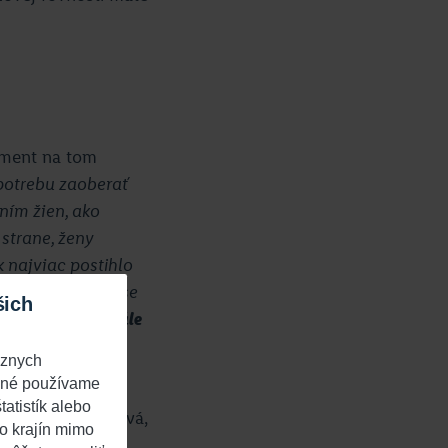
rment na tom
potrebu zaoberať
ním žien, ako
 strane, ženy
 najviac postihlo
ivosť o deti v čase
šich
ajú v priemere stále
dpovedá za právny
ôznych
 iné používame
atistík alebo
tka Anka Hudáková,
o krajín mimo
ných vzorcoch