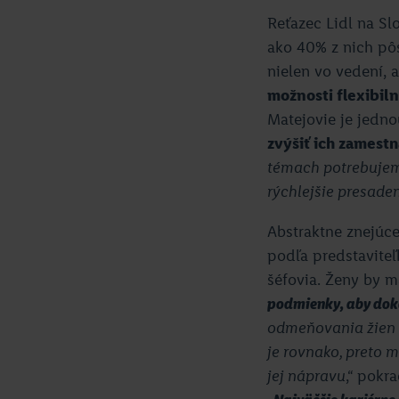
Reťazec Lidl na S
ako 40% z nich pô
nielen vo vedení, 
možnosti flexibil
Matejovie je jedno
zvýšiť ich zamestn
témach potrebujeme
rýchlejšie presade
Abstraktne znejúc
podľa predstaviteľ
šéfovia. Ženy by ma
podmienky, aby doká
odmeňovania žien 
je rovnako, preto 
jej nápravu
,“ pokr