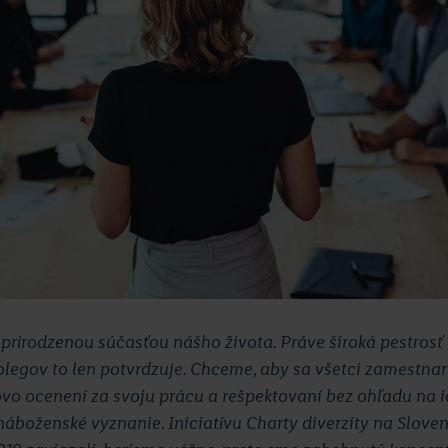
ta prirodzenou súčasťou nášho života. Práve široká pestros
legov to len potvrdzuje. Chceme, aby sa všetci zamestnanc
rovo ocenení za svoju prácu a rešpektovaní bez ohľadu na i
 náboženské vyznanie. Iniciatívu Charty diverzity na Sloven