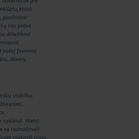
t dôverníčok pre
nklúziu, ktorá
, posilníme
rí u nás práve
o dôležitosť
zmierniť
i našej firemnej
ktu, dôvery,
rsku stoličku.
ažovanosť,
a,
e vydávať. Všetci
te sa rozhodovali
dovej rovnosti máte