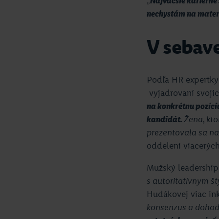
„
Najväčšie kariérne 
nechystám na maters
V sebave
Podľa HR expertky
vyjadrovaní svojic
na konkrétnu pozíci
kandidát.
Žena, kto
prezentovala sa n
oddelení viacerýc
Mužský leadership
s autoritatívnym št
Hudákovej viac ink
konsenzus a dohodu