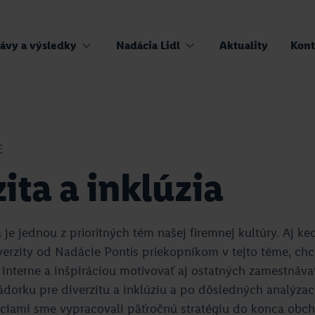
ávy a výsledky
Nadácia Lidl
Aktuality
Kont
E
ita a inklúzia
a je jednou z prioritných tém našej firemnej kultúry. Aj k
erzity od Nadácie Pontis priekopníkom v tejto téme, chc
 interne a inšpiráciou motivovať aj ostatných zamestnáva
orku pre diverzitu a inklúziu a po dôsledných analýzac
áciami sme vypracovali päťročnú stratégiu do konca obc