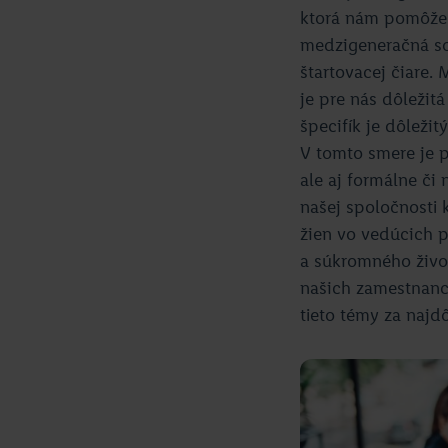
ktorá nám pomôže s
medzigeneračná sol
štartovacej čiare. 
je pre nás dôležit
špecifík je dôleži
V tomto smere je p
ale aj formálne či
našej spoločnosti 
žien vo vedúcich 
a súkromného život
našich zamestnanc
tieto témy za najd