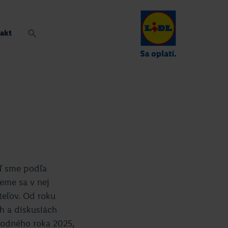
akt
eď sme podľa
eme sa v nej
teľov. Od roku
h a diskusiách
hodného roka 2025,