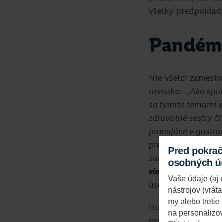
všetky predpoklad
Pandémia
Nie všetci zamest
rovnako. „
Ako spo
sa týmito témami e
zdravotné sestry či
pracujúce v gastro
prepúšťanie a neist
Pred pokra
zatvorených škôl.
N
osobných ú
viac ženy
,“ myslí s
Vaše údaje (a
úsek, účtovníctvo, 
nástrojov (vrát
my alebo tretie
Hoci stereotypy n
na personalizo
priznáva, že naša 