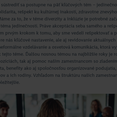
ústrediť sa postupne na päť kľúčových tém – jedinečnos
idarita, rešpekt ku kultúrnej inakosti, zdravotne znevýh
Máme za to, že v téme diverzity a inklúzie je potrebné zač
á téma jedinečnosti. Práve akceptácia seba samého a reš
tým prvým krokom k tomu, aby sme vedeli rešpektovať a pr
re nás kľúčové nastavenie, ale aj revidovanie aktuálnych
 neformálne vzdelávanie a osvetová komunikácia, ktorá vy
k tejto téme. Ďalšou nosnou témou na najbližšie roky je 
pozíciách, tak aj pomoc našim zamestnancom so zladen
a, benefity ako aj spoločnosťou organizované podujatia,
ov a ich rodiny. Vzhľadom na štruktúru našich zamestn
ôležitejšie.