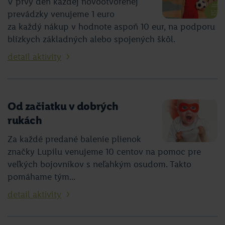
V prvý deň každej novootvorenej
prevádzky venujeme 1 euro
za každý nákup v hodnote aspoň 10 eur, na podporu
blízkych základných alebo spojených škôl.
detail aktivity
Od začiatku v dobrých
rukách
Za každé predané balenie plienok
značky Lupilu venujeme 10 centov na pomoc pre
veľkých bojovníkov s neľahkým osudom. Takto
pomáhame tým...
detail aktivity