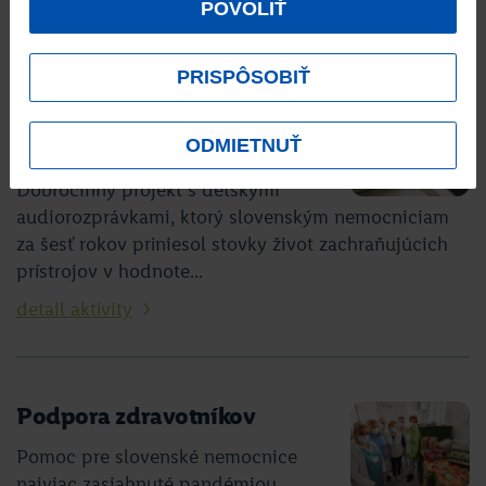
POVOLIŤ
detail aktivity
PRISPÔSOBIŤ
Život zachraňujúce prístroje
ODMIETNUŤ
pre nemocnice
Dobročinný projekt s detskými
audiorozprávkami, ktorý slovenským nemocniciam
za šesť rokov priniesol stovky život zachraňujúcich
prístrojov v hodnote...
detail aktivity
Podpora zdravotníkov
Pomoc pre slovenské nemocnice
najviac zasiahnuté pandémiou,