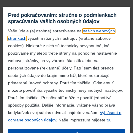
Lidl ihrisko Žihadielko
Pred pokračovaním: stručne o podmienkach
spracúvania Vašich osobných údajov
Vďaka Lidlu na Slovensku stojí už
50 moderných a bezpečných ihrísk,
Vaše údaje (aj osobné) spracúvame na
našich webových
ktoré prinášajú radosť, zážitky a nové priateľstvá pre
stránkach
využitím rôznych nástrojov (vrátane súborov
deti a ich rodičov.
cookies). Niektoré z nich sú technicky nevyhnutné, iné
používame my alebo tretie strany na pohodlné nastavenie
detail aktivity
webovej stránky, na vytváranie štatistík alebo na
personalizované (reklamné) účely. Patrí sem tiež prenos
osobných údajov do krajín mimo EÚ, ktoré nezaručujú
Nadácia Lidl Slovenská
primeranú úroveň ochrany. Použitím tlačidla „Odmietnuť“
môžete povoliť iba využitie technicky nevyhnutných nástrojov.
republika
Použitím tlačidla „Prispôsobiť“ môžete povoliť jednotlivé
V novembri 2020 sme založili
spôsoby použitia. Ďalšie informácie, vrátane vášho práva
Nadáciu Lidl Slovenská republika, v rámci ktorej
kedykoľvek svoj súhlas odvolať nájdete v našom
Vyhlásení o
chceme naďalej podporovať aktivity zamerané
ochrane osobných údajov
. Naše impressum nájdete
tu
.
na všeobecne prospešné...